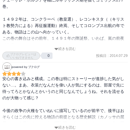
チェーザレ・ボルジアを軸にルネッサンス期を描くコミックスの７
巻。

１４９２年は、コンクラーベ（教皇選）、レコンキスタ（（キリス
ト教勢力による）再征服運動）終焉、そしてコロンブス出航の年で
ある。物語はこの山へ向かっていく。

この巻の舞台はその前年、１４９１年の降誕祭。いわば、嵐の前夜
である。

続きを読む
ブクログレビューは
投稿日
:
2014.07.29
0
チェーザレは在学中のピサで、メディチ家の子息、ピサ大司教のリ
いいねできません
アーリオとともに、降誕祭のミサに臨む。同じ頃、チェーザレの
powered by ブクログ
父・ロドリーゴもローマでミサに臨む。

安心の書き込みと構成。この巻は特にストーリーが進捗した気がし
夜半のミサを終え、ピサ大聖堂で佇むチェーザレの前には、２００
ない…。まあ、衣装だなんだを偉い人が気にするのは、部屋で先に
年前、遠征中に病に倒れて命尽きたドイツ人皇帝・ハインリヒＶＩ
待ってろとかなんとかいうのと同じなんでしょうね。それを流せる
Ｉ世の墓があった。

のが大物って感じ？

聖堂内に横たわる、聖職者ではない皇帝の墓。その意味するところ
は何か。

今後の政争の火種をていねいに描写しているのが前半で、後半はお
チェーザレはピサを訪ねた当初、疑問に思い、ちょうど招聘されて
そらくはこの先に控える物語の前提となる歴史解説（カノッサの屈
いたダンテ研究の第一人者ランディーノ教授に教えを請うていた。

辱）という流れです。これで下知識はばっちり（？）。この先の展
ランディーノは２００年前のハインリヒＶＩＩ世とダンテとの絆に
続きを読む
開を楽しみに８巻を読むことにします。