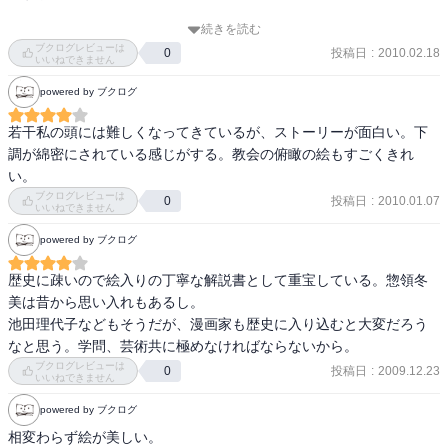
続きを読む
教皇派ＶＳ皇帝派の話とか、そもそものローマの起源から語られる
ブクログレビューは
投稿日
:
2010.02.18
0
イタリアの歴史話は個人的には大いに興味を持って読めました。
いいねできません
（まだ全然理解は出来ていないけど）

powered by ブクログ
そして、このダンテのエピソードが今後のチェーザレの行動指針に
影響するから今ここで長らく語られたんだと思うので、この長いお
若干私の頭には難しくなってきているが、ストーリーが面白い。下
話の最後にきっと唸らされるのだろうと期待。

調が綿密にされている感じがする。教会の俯瞰の絵もすごくきれ
い。
更に、今回はなんと！！

ブクログレビューは
投稿日
:
2010.01.07
0
いいねできません
顔見せ程度にミケランジェロ登場！

里中満智子Ｖｅｒのビジュアルイメージがあったので、まさかあの
powered by ブクログ
兄ちゃんがミケランジェロとは思いもよらなかったですが…惣領冬
実Ｖｅｒもその根源的な雰囲気は共通するものがある一方で、性格
歴史に疎いので絵入りの丁寧な解説書として重宝している。惣領冬
にいい意味で癖があって魅力的な人物となりそう。

美は昔から思い入れもあるし。 

今後の活躍に大いに期待！！
池田理代子などもそうだが、漫画家も歴史に入り込むと大変だろう
なと思う。学問、芸術共に極めなければならないから。
ブクログレビューは
投稿日
:
2009.12.23
0
いいねできません
powered by ブクログ
相変わらず絵が美しい。
