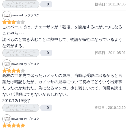
ブクログレビューは
ついて語り、さらにはその２００年前のそもそもの発端、「カノッ
投稿日
:
2011.07.05
0
いいねできません
サの屈辱」について語り始める。

powered by ブクログ
「カノッサの屈辱」で対立したのは、教皇グレゴリウスＶＩＩ世と
神聖ローマ帝国皇帝ハインリヒＩＶ世。グレゴリウスＶＩＩ世はあ
このペースでは、チェーザレが「破壊」を開始するのがいつになる
る意味、遣り手で、教皇庁の財政難を一気に解消し、覇権の拡大を
ことやら･･･

成功させた。だが一方で、権力と金に執着したかに見える教皇を、
調べものと書き込むことに熱中して、物語が犠牲になっているよう
「聖なる悪魔」と呼ぶものもいた。グレゴリウスＶＩＩ世は権力闘
な気がする。
争の結果、ハインリヒＩＶ世を跪かせることに成功するが、それは
ブクログレビューは
投稿日
:
2011.05.01
0
また、諸刃の刃であった。最終的に、どの側が勝利したといえるの
いいねできません
か、見方は１つとは限らない。

powered by ブクログ
ダンテの時代にも教皇派と皇帝派の反目は続いていた。ダンテは教
皇派であったが、策略によって失脚、失意の日々を送る。そんな中
高校の世界史で習ったカノッサの屈辱、当時は受験に出るからと言
で出会ったハインリヒＶＩＩ世と意気投合したダンテは、皇帝と終
葉だけ暗記したが、カノッサの屈辱について初めてどういう出来事
生の友情を結ぶ。ダンテの「神曲」には、理想の姿として二元論が
だったのか知れた。為になるマンガ。少し難しいので、何回も読ま
記される。教皇と皇帝が互いに照らしあう「二つの太陽」となるこ
ないと理解はできないかもしれない。

と。

2010/12/19読了
だが、果たしてそれは本当にダンテの「真意」だったのか。

ブクログレビューは
投稿日
:
2010.12.19
0
いいねできません
ランディーノ教授とチェーザレの議論の中に浮かび上がる１つの仮
説はどのようなものか。

powered by ブクログ