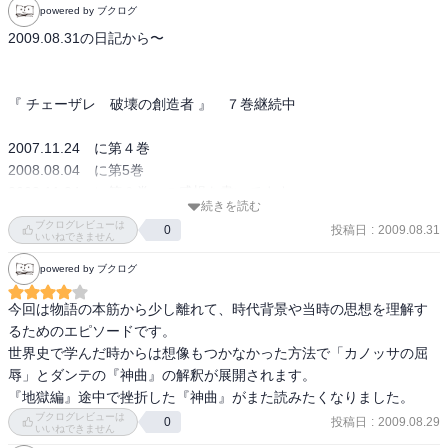
powered by ブクログ
2009.08.31の日記から〜

『 チェーザレ　破壊の創造者 』　７巻継続中

2007.11.24　に第４巻

2008.08.04　に第5巻

2008.11.24　に第６巻　の感想を書いてます。

続きを読む
ブクログレビューは
投稿日
:
2009.08.31
0
今回はちょっとインターバルが開いて

いいねできません
前回に『今後、次巻から話が急速に流れ出す予感のする終わり方で
powered by ブクログ
した＾＾』と書いていたのに

全く違う内容になってました。

今回は物語の本筋から少し離れて、時代背景や当時の思想を理解す
るためのエピソードです。

もうこれは…コミックというより、一大歴史書！（笑）

世界史で学んだ時からは想像もつかなかった方法で「カノッサの屈
辱」とダンテの『神曲』の解釈が展開されます。

『チェーザレ・ボルジア』は好きで、結構関連書物は読んでる方で
『地獄編』途中で挫折した『神曲』がまた読みたくなりました。
すが

ブクログレビューは
投稿日
:
2009.08.29
0
いいねできません
ここまでくるともう研究書や古文書を調べるレベルです。
