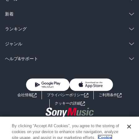
全く別人のようです。

ラノベ
小説
で、本当のチェーザレはどちらなのかは、その時代に生きた者にし
総合
コミック
新着
かわからないことで…

いや、本当の彼を表裏から見た姿が…そうなのかもしれない。

雑誌・グラビア
ビジネス・実用
ラノベ
小説
総合
コミック
ランキング
BL・TL
雑誌・グラビア
ビジネス・実用
ラノベ
小説
総合
コミック
ジャンル
歴史好きには…たまらない本です。

BL・TL
雑誌・グラビア
ビジネス・実用
ラノベ
小説
コミック
男性コミック
ヘルプ&サポート
BL・TL
雑誌・グラビア
ビジネス・実用
女性コミック
コミック誌
初めての方へ
ヘルプ
BL・TL
ライトノベル
男子向けラノベ
よくあるご質問
お問い合わせ
会社情報
プライバシーポリシー
ご利用条件
女子向けラノベ
小説
利用規約
クッキーの詳細
国内小説
海外小説
Copyright 2017 - 2026 Sony Music Entertainment(Japan) Inc.
By clicking “Accept All Cookies”, you agree to the storing of
ミステリー
SF
Information on the site is for the Japan domestic market only
cookies on your device to enhance site navigation, analyze
powered by
site usage, and assist in our marketing efforts.
Cookie