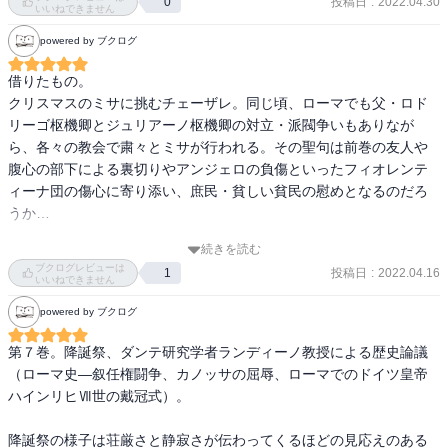
（苦笑）。ダヴィンチ、ダンテと登場のあとは、ミケランジェロか
投稿日
:
2022.04.30
0
いいねできません
～。豪勢な時代よね。

powered by ブクログ
 皇帝と教皇の二元論、か。歴史には疎いけど、こんな遠いヨーロッ
パでもそういうのがあったのね。日本の歴史でも将軍と天皇が対決
借りたもの。

していた過去がある、っていうのがすごい不思議に感じる。人間の
クリスマスのミサに挑むチェーザレ。同じ頃、ローマでも父・ロド
争う理由って、国や人種が違っても変わらないのね……。
リーゴ枢機卿とジュリアーノ枢機卿の対立・派閥争いもありなが
ら、各々の教会で粛々とミサが行われる。その聖句は前巻の友人や
腹心の部下による裏切りやアンジェロの負傷といったフィオレンテ
ィーナ団の傷心に寄り添い、庶民・貧しい貧民の慰めとなるのだろ
うか…

続きを読む
ピサ大聖堂で皇帝ハインリヒⅦ世の墓を前に、チェーザレは思いを
ブクログレビューは
投稿日
:
2022.04.16
1
馳せる。

いいねできません
ダンテ研究の第一人者であるランディーノ教授にチェーザレは教え
powered by ブクログ
を乞うた。

それはチェーザレ達が生きる時代――中世ルネサンス――に至るま
第７巻。降誕祭、ダンテ研究学者ランディーノ教授による歴史論議
でのイタリア(ピサ)情勢が語られる。

（ローマ史―叙任権闘争、カノッサの屈辱、ローマでのドイツ皇帝
そこからチェーザレが導き出すのはダンテ『神曲』から導き出させ
ハインリヒⅦ世の戴冠式）。

る君主――統治者――の姿勢。そして、当時のイタリア半島におい
て長く続く派閥争い――“教皇派”と“皇帝派”――についての解説でも
降誕祭の様子は荘厳さと静寂さが伝わってくるほどの見応えのある