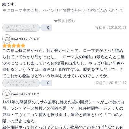
ある。

絵です。

天秤の均衡――聖職者(教皇)と権力者(皇帝)の二元論により安定した
主にローマ史の回想。ハインリヒⅦ世を祀った石棺に込められたダ
統治――を目指すも、それは夢物語に過ぎない……

ンテの意図に想いを馳せ、長きに渡って続く教皇と皇帝の覇権争い
教皇権を拡大させたエピソードとして有名な「カノッサの屈辱」
続きを読む
を振り返ります。

ブクログレビューは
も、当事者(教皇グレゴリウスⅦ世と皇帝ハインリヒⅣ世)が意図した
投稿日
:
2016.01.23
0
この勢いで、敬遠していた『神曲』に手を出す時が来たかな…。
いいねできません
ものとは異なり、後に教会勢力が利用したという。ヴィジュアルイ
powered by ブクログ
メージを伴って、世界史の教科書で受けた印象が真逆のものとな
る。俗世の介入を憂いてけん制するために苦肉の策を打ち出したグ
この巻は特に良かった。何が良かったって、ローマ史がざっと纏め
レゴリウスⅦ世と、どんな手段を取っても覇道を進苛烈な印象を与
られていて分かり易かったし、「ローマ人の物語」(最近とんとご無
えるハインリヒⅣ世。

沙汰になってしまっている)の復習も出来たし。やっぱり強い印象を
この“教皇派”と“皇帝派”の派閥争いが、イタリア半島ではずっと続い
残せるという点では、漫画は圧倒的ですね。歴史を学んだ上で、さ
ている。

てこれから物語はどういう展開を見せていくのでしょうか。
それは詩聖ダンテの時代も同じ……ダンテは教皇派――フィレンツ
ブクログレビューは
投稿日
:
2015.11.17
0
ェ人、そして政敵に敗れ追放された人間――だった。

いいねできません
ローマ帝国の滅亡後、フランス、ドイツの大国に挟まれブレやすい
powered by ブクログ
イタリア半島……フィレンツェがフランスの子飼いであったこ
1491年の降誕祭のミサを無事に終えた後の回想シーンがこの巻の白
と……

眉。ランディーノ教授との問答を通して，叙任権闘争・カノッサの
世界史の流れが地続きになっていることを改めて理解する。

屈辱・アヴィニョン捕囚を振り返り，皇帝と教皇という「二つの太
また、『神曲』がキリスト教的価値観の世界の中で皇帝至上主義を
陽」の歴史に迫る。

示しているという指摘を、私は初めて知った。

叙任権闘争って何だっけ？という人が単発でこの巻だけ読んでも有