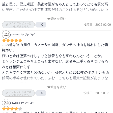
益と思う。歴史考証・美術考証がちゃんとしてあってとても質の高
“権力と金――これに執着した時 聖人は俗人となるのです”

い漫画。こだわりの不定期連載だけのことはあるけど，物語はいつ
“どのような文献も解釈する側によって微妙にその色合いを変える だ
頃完結するんだろ…？
からこそ読み取る側も常に柔軟な心を持つべきだと――”

続きを読む
それは今の社会にも通じる名言に溢れている。

ブクログレビューは
投稿日
:
2015.02.09
0
いいねできません
ピサ大聖堂の封印された皇帝ハインリヒⅦ世の墓と付属祭壇は衝撃
powered by ブクログ
的だった。

團名保紀氏が研究に携わっていたという。

この巻は迫力満点。カノッサの屈辱、ダンテの神曲を題材にした覇
権争い。

ダンテとミケランジェロが出てきて満足してしまう私。
権力と金は堕落のはじまりとは昔も今も変わらんということか。

ミケランジェロをちょこっと出すなど、読者を上手く惹きつける巧
みさは相変わらず。

ところで全く本書と関係ないが、栞代わりに2010年のボストン美術
館展の半券が使われていた。ふむ、こちらも鑑賞の記憶があまりな
いな、、、情けなし。
続きを読む
ブクログレビューは
投稿日
:
2015.01.31
0
いいねできません
powered by ブクログ