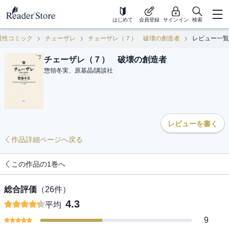
はじめて
会員登録
サインイン
検索
男性コミック
チェーザレ
チェーザレ（７） 破壊の創造者
レビュー一覧
チェーザレ（７） 破壊の創造者
惣領冬実、原基晶
/
講談社
レビューを書く
作品詳細ページへ戻る
この作品の1巻へ
総合評価
（
26
件）
4.3
平均
9