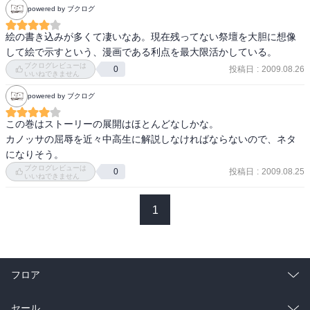
powered by ブクログ
イタリアに現存しない墓を、

古文書の記述や当時の建築様式から類推して、絵に描き起こすっ
絵の書き込みが多くて凄いなあ。現在残ってない祭壇を大胆に想像
て…

して絵で示すという、漫画である利点を最大限活かしている。
もう、マンガの範疇を越えてます。

ブクログレビューは
投稿日
:
2009.08.26
0
いいねできません
ストーリィはあまり進んではいません。

powered by ブクログ
この巻はストーリーの展開はほとんどなしかな。

これからのチェーザレの生き方を決定する、考え方の源泉を辿るエ
カノッサの屈辱を近々中高生に解説しなければならないので、ネタ
ピソード…かな。

になりそう。
ブクログレビューは
投稿日
:
2009.08.25
0
イタリアの成り立ちから、政教の権力争い…

いいねできません
『カノッサの屈辱』 『ダンテの神曲』…

1
歴史はいつも見ている側と反対側から眺めると、全く違った顔を現
す。

チェーザレにしたところで…

フロア
ここに描かれる彼と、今までに伝えられてきた彼の所業には乖離が
あって

総合
コミック
セール