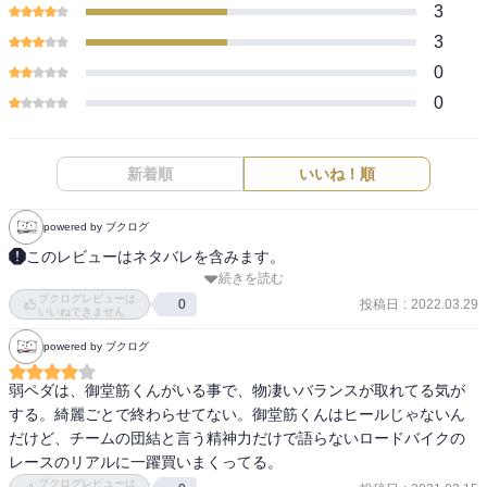
3
3
0
0
新着順
いいね！順
powered by ブクログ
このレビューはネタバレを含みます。
続きを読む
好きなものを

ブクログレビューは
好きだと言い続ける

投稿日
:
2022.03.29
0
いいねできません
言い切る力

powered by ブクログ
多くの人がそれほど言えないことの

自分の好き

弱ペダは、御堂筋くんがいる事で、物凄いバランスが取れてる気が
誰かに迷惑をかけなければ

する。綺麗ごとで終わらせてない。御堂筋くんはヒールじゃないん
好きを形にできない。

だけど、チームの団結と言う精神力だけで語らないロードバイクの
自転車に出会うことが

レースのリアルに一躍買いまくってる。
好きとのつながりがはじまる。
ブクログレビューは