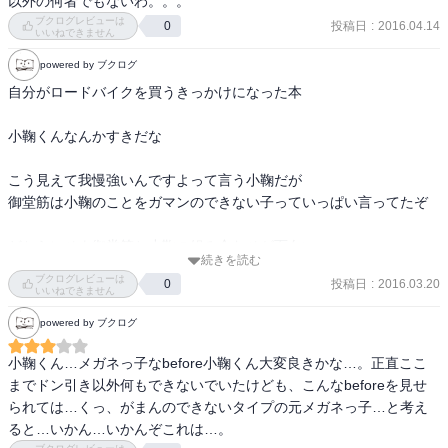
以外の何者でもないわ。。。
ブクログレビューは
投稿日
:
2016.04.14
0
いいねできません
powered by ブクログ
自分がロードバイクを買うきっかけになった本

小鞠くんなんかすきだな

こう見えて我慢強いんですよって言う小鞠だが

御堂筋は小鞠のことをガマンのできない子っていっぱい言ってたぞ

どちらにせよ御堂筋と小鞠の組み合わせが面白い

続きを読む
告白、マッサージ、作者わざとやってる
ブクログレビューは
投稿日
:
2016.03.20
0
いいねできません
powered by ブクログ
小鞠くん…メガネっ子なbefore小鞠くん大変良きかな…。正直ここ
までドン引き以外何もできないでいたけども、こんなbeforeを見せ
られては…くっ、がまんのできないタイプの元メガネっ子…と考え
ると…いかん…いかんぞこれは…。