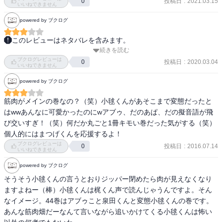
投稿日
:
2021.03.15
0
いいねできません
powered by ブクログ
このレビューはネタバレを含みます。
続きを読む
レース中の回想はもうパターンだが、時々興醒めしてしまうことも
ブクログレビューは
あるのが正直なところ。

投稿日
:
2020.03.04
0
いいねできません
powered by ブクログ
小鞠と泉田のやり取りは面白かった。
筋肉がメインの巻なの？（笑）小毬くんがあそこまで変態だったと
はwwあんなに可愛かったのにwアブゥ、だのあぱ、だの擬音語が飛
び交いすぎ！（笑）何だか丸ごと1冊キモい巻だった気がする（笑）
個人的にはまつげくんを応援するよ！
ブクログレビューは
投稿日
:
2016.07.14
0
いいねできません
powered by ブクログ
そうそう小毬くんの言うとおりジッパー閉めたら肉が見えなくなり
ますよねー（棒）小毬くんは梶くん声で読んじゃうんですよ。そん
なイメージ。44巻はアブゥこと泉田くんと変態小毬くんの巻です。
あんな筋肉畑だーなんて言いながら追いかけてくる小毬くんは怖い