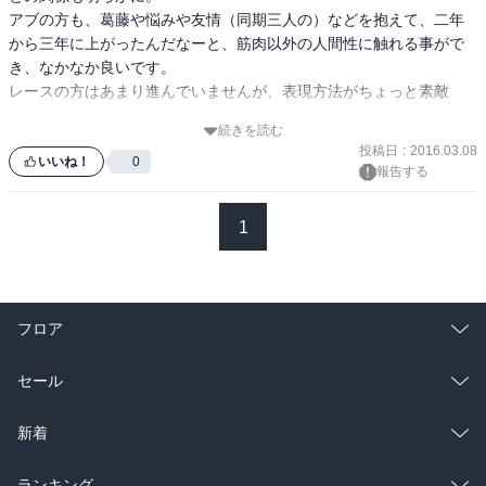
アブの方も、葛藤や悩みや友情（同期三人の）などを抱えて、二年
から三年に上がったんだなーと、筋肉以外の人間性に触れる事がで
き、なかなか良いです。

レースの方はあまり進んでいませんが、表現方法がちょっと素敵
（ツボ）でしたwww

続きを読む
（好きなキャラの出番が少ないので評価抑えめです、すみません
投稿日
:
2016.03.08
（笑））
いいね！
0
報告する
1
フロア
総合
コミック
セール
ラノベ
小説
総合
コミック
新着
雑誌・グラビア
ビジネス・実用
ラノベ
小説
総合
コミック
ランキング