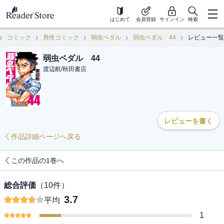
はじめて
会員登録
サインイン
検索
コミック
男性コミック
弱虫ペダル
弱虫ペダル 44
レビュー一覧
弱虫ペダル 44
渡辺航
/
秋田書店
レビューを書く
作品詳細ページへ戻る
この作品の1巻へ
総合評価
（
10
件）
3.7
平均
1