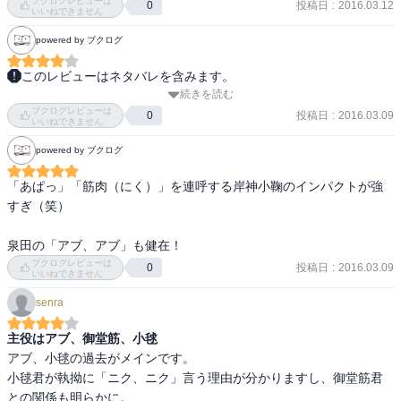
ブクログレビューは
投稿日
:
2016.03.12
0
いいねできません
powered by ブクログ
このレビューはネタバレを含みます。
続きを読む
京都伏見の御堂筋くんと小鞠くんメインの巻。

ブクログレビューは
小鞠くんの筋肉への執着がすごいです^^;

投稿日
:
2016.03.09
0
いいねできません
最後のペットボトルがどうレースに影響が出るのか気になります。

powered by ブクログ
早く次巻でないかな。
「あぱっ」「筋肉（にく）」を連呼する岸神小鞠のインパクトが強
すぎ（笑）

泉田の「アブ、アブ」も健在！
ブクログレビューは
投稿日
:
2016.03.09
0
いいねできません
senra
主役はアブ、御堂筋、小毬
アブ、小毬の過去がメインです。

小毬君が執拗に「ニク、ニク」言う理由が分かりますし、御堂筋君
との関係も明らかに。
