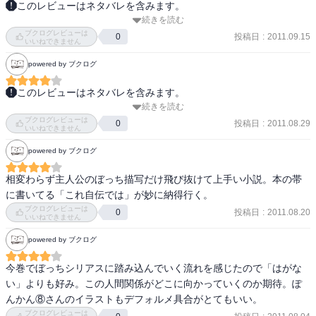
このレビューはネタバレを含みます。
この雪ノ下ちゃんの音楽集中云々台詞には頷くしかないよその通
続きを読む
よくなってきたな。

り！って言いたくなる。

ブクログレビューは
投稿日
:
2011.09.15
0
前巻よりラブ上昇。

いいねできません
テーマがきっちりついてるのがやっぱりいい。

終わりがちょっと気になる感じだけど。

powered by ブクログ
リア充とも触れ合いがあったりで、事件やイベントにしっかり主人
しかしヒエログリフww

公たちが向き合ってる点で、昨今の話題のラノベとは一線を画して
比企谷くんが撥ねられる原因は由比ケ浜ちゃんが作り比企谷くんを
このレビューはネタバレを含みます。
る気がする。
撥ねた車には雪ノ下ちゃんが乗っていたのか…。

続きを読む
まだ2巻だがよくある単純なハーレムものにはしていないのが好感が
葉山くんもなかなか憎めないキャラだ。

ブクログレビューは
持てる。

投稿日
:
2011.08.29
0
いいねできません
小町ちゃん可愛い。

いろいろと次回以降に繋がりそうなネタも散りばめられていて続き
そして比企谷くん言動はともかく根は良い子だなー。

powered by ブクログ
を読むのが楽しみになった。
相変わらず主人公のぼっち描写だけ飛び抜けて上手い小説。本の帯
“これから向かうのはホテル・ロイヤルオークラの最上階に位置する
に書いてる「これ自伝では」が妙に納得行く。
バー『エンジェル・ラダー 天使の階＜きざはし＞』だ。

ブクログレビューは
投稿日
:
2011.08.20
千葉市内で朝方まで営業している、エンジェルの名を冠する最後の
0
いいねできません
店。たぶん、そんな洒落たところに行くのはこれが最初で最後だろ
powered by ブクログ
う。

俺は着慣れない薄手のジャケットをなじませるように羽織り直す。
今巻でぼっちシリアスに踏み込んでいく流れを感じたので「はがな
父親のクローゼットから勝手に拝借した逸品だが、背格好が似てい
い」よりも好み。この人間関係がどこに向かっていくのか期待。ぽ
るせいかサイズはぴったりだった。

んかん⑧さんのイラストもデフォルメ具合がとてもいい。
黒い立ち襟のカラーシャツにジーンズ、足もとはロングノーズの革
ブクログレビューは