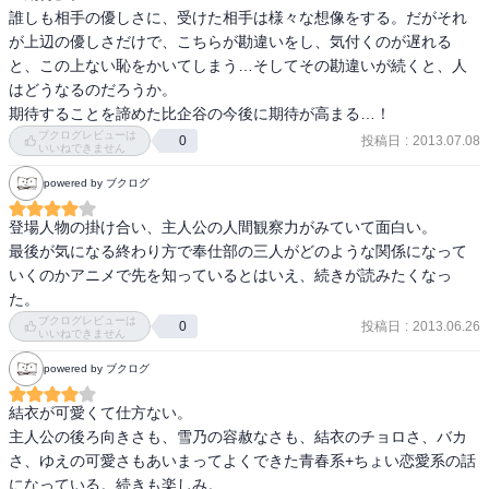
誰しも相手の優しさに、受けた相手は様々な想像をする。だがそれ
が上辺の優しさだけで、こちらが勘違いをし、気付くのが遅れる
と、この上ない恥をかいてしまう…そしてその勘違いが続くと、人
はどうなるのだろうか。

期待することを諦めた比企谷の今後に期待が高まる…！
ブクログレビューは
投稿日
:
2013.07.08
0
いいねできません
powered by ブクログ
登場人物の掛け合い、主人公の人間観察力がみていて面白い。

最後が気になる終わり方で奉仕部の三人がどのような関係になって
いくのかアニメで先を知っているとはいえ、続きが読みたくなっ
た。
ブクログレビューは
投稿日
:
2013.06.26
0
いいねできません
powered by ブクログ
結衣が可愛くて仕方ない。

主人公の後ろ向きさも、雪乃の容赦なさも、結衣のチョロさ、バカ
さ、ゆえの可愛さもあいまってよくできた青春系+ちょい恋愛系の話
になっている。続きも楽しみ。