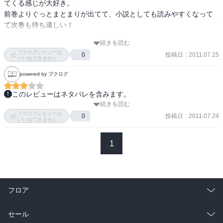
てくる感じが大好き。

前巻よりぐっとまとまりが出てて、小説としても読みやすくなって
て次巻も待ち遠しい！

続きを読む
おバカで素直な由比ヶ浜がかわいすぎる。
ブクログレビューは
投稿日
:
2011.07.25
0
いいねできません
powered by ブクログ
このレビューはネタバレを含みます。
続きを読む
主人公・八幡の妹登場。でも戸塚が一番可愛い。戸塚可愛いよ戸
ブクログレビューは
塚。

投稿日
:
2011.07.24
0
いいねできません
八幡のぼっち経験語りに、にやりとしつつ楽しめた。1巻と雰囲気と
いうか方向性が変わらないのがいい。クラスメイトといる時、さも
1
会話に参加しているように取り繕いつつ、実際はその場にただいる
だけで一言も発言してない。そんな経験がある人間にど真ん中スト
レートに来ると思う。

含みのある終わり方で次巻も楽しみ。ラスト一行の「だから、いつ
フロア
までも、優しい女の子は嫌いだ」がすごく気になる。「だからいつ
までも、優しい女の子は嫌いだ」か「だから、いつまでも優しい女
総合
コミック
セール
の子は嫌いだ」で意味が違ってくるよね。