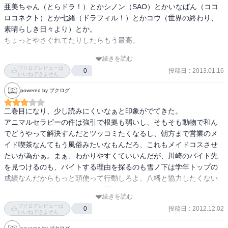
亜美ちゃん（とらドラ！）とかシノン（SAO）とかいなばん（ココ
ロコネクト）とか七緒（ドラフィル！）とかコウ（世界の終わり、
素晴らしき日々より）とか。

ちょっとやさぐれてたりしたらもう最高。

続きを読む
周りからは「かっこいい」とみなされるタイプで強くあることを自
ブクログレビューは
投稿日
:
2013.01.16
0
分に強いてたりして、でもやっぱりそれは背伸びで自分の限界を超
いいねできません
える出来事があったりしたらもうどうしようもなくなって弱さを涙
powered by ブクログ
をみせたりして。

そんな時は「俺が支えてやんよ！」って思うよね。

二巻目になり、少し読みにくいなぁと印象がでてきた。

アニマルセラピーの件は強引で根拠も弱いし、そもそも動物で和ん
でどうやって解決すんだとツッコミたくなるし、朝方まで営業のメ
・・・何の話だったか。

イド喫茶なんてもう風俗みたいなもんだろ、これもメイドコスさせ
たいが為かぁ。まぁ、わかりやすくていいんだが、川崎のバイト先
を見つけるのも、バイトする理由を探るのも雪ノ下は学年トップの
そうそう川崎。

成績なんだからもっと頭使って行動しろよ。八幡と協力したくない
今回はエピソードの中心人物として描かれているものの、まだまだ
のはわかるが違和感があるのは否めない。

顔見世程度。

続きを読む
ブクログレビューは
クールでかっこいい川崎もいいけれど、今後何か壁にぶつかって弱
投稿日
:
2012.12.02
0
戸塚はありゃ女だよ。今後の展開は読めないけど、あれが男とかほ
いいねできません
さを見せてほしいな。 

んとやめてください。
