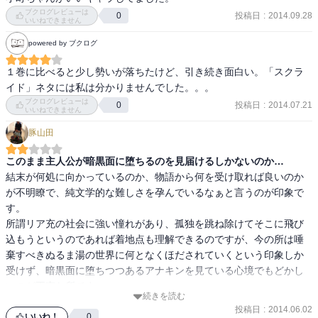
ブクログレビューは
投稿日
:
2014.09.28
0
いいねできません
powered by ブクログ
１巻に比べると少し勢いが落ちたけど、引き続き面白い。「スクラ
イド」ネタには私は分かりませんでした。。。
ブクログレビューは
投稿日
:
2014.07.21
0
いいねできません
豚山田
このまま主人公が暗黒面に堕ちるのを見届けるしかないのか…
結末が何処に向かっているのか、物語から何を受け取れば良いのか
が不明瞭で、純文学的な難しさを孕んでいるなぁと言うのが印象で
す。

所謂リア充の社会に強い憧れがあり、孤独を跳ね除けてそこに飛び
込もうというのであれば着地点も理解できるのですが、今の所は唾
棄すべきぬるま湯の世界に何となくほだされていくという印象しか
受けず、暗黒面に堕ちつつあるアナキンを見ている心境でもどかし
いのが正直な所です。

続きを読む
あとやはり描写がイラスト無しに不親切。

投稿日
:
2014.06.02
結依とか前巻から理由も無しに髪型変えたりしてるけどそういうの
いいね！
0