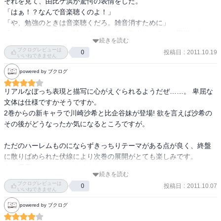
それを見て、由比ケ浜が驚愕の表情をした。

「はぁ！？なんで音楽聴くのよ！」

「や、勉強のときは音楽聴くだろ。雑音消すために」

「そうね、その音楽が聴こえなくなると集中してるいい証拠になっ
続きを読む
てモチベーションが高まるし」

ブクログレビューは
投稿日
:
2011.10.19
0
「そうじゃないよ！勉強会ってこうじゃないよ！」

いいねできません
ばんばんとテーブルを叩いて由比ケ浜は抗議する。すると、雪ノ下
powered by ブクログ
は顎に手をやり、考え込むしぐさをした。

「……じゃあ、どんなのが勉強会なの？」

リアルなぼっち表現と描写に心がえぐられるようだぜ……。 卑屈な
「えっと、出題範囲確認したり、わからないとこ質問したり、……
文体は仕様ですかそうですか。

まぁ、休憩も挟んで、あとは相談したり、それから、情報交換した
2巻からの新キャラで川崎沙希と比企谷妹が登場! 欲を言えば沙希の
り。たまには……雑談もするかなぁ？」

その後がどうなったか気になるところですが。

「ただ喋ってるだけじゃねぇか……」

勉強会なのに、何一つ勉強してない。むしろ、そんな奴ら邪魔じゃ
ただのハーレムものにならずきっちりテーマがある点が良く、終盤
ないのか。

に散りばめられた伏線により次巻の展開がとても楽しみです。

「そもそも勉強というもの自体が一人でやるようにできているのよ
あ、雪乃はデレちゃだめですよー。

ね」

続きを読む
ブクログレビューは
雪ノ下が何かを悟ったように言った。これには俺も同意だ。

投稿日
:
2011.10.07
0
S.P. 奉仕部メンバーのメールのやりとりが面白かったです。
いいねできません
つまり、ぼっちになると勉強できるよ！ということである。おい、
powered by ブクログ
これ新剣ゼミのマンガに書いておけよ。”
