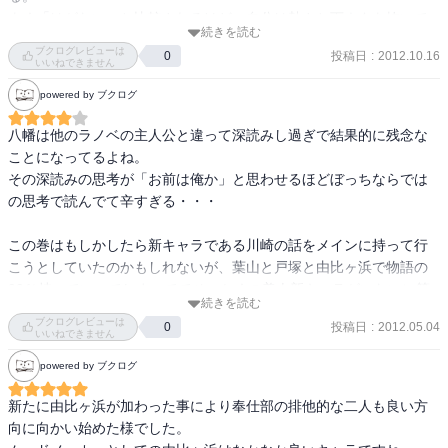
よく「はがない」と比較されるけど、自分は熱さと下ネタを抜いて
続きを読む
残念なメンバーを加えた「ベントー」に近い気がします。

ブクログレビューは
投稿日
:
2012.10.16
0
ただ、シリアスパートは感動よりストーリーの弱さの方が上にきて
いいねできません
しまう。

powered by ブクログ
全体的に突っ走るかいい感じで残念さのカオスになるかを個人的に
は望みます。
八幡は他のラノベの主人公と違って深読みし過ぎで結果的に残念な
ことになってるよね。

その深読みの思考が「お前は俺か」と思わせるほどぼっちならでは
の思考で読んでて辛すぎる・・・

この巻はもしかしたら新キャラである川崎の話をメインに持って行
こうとしていたのかもしれないが、葉山と戸塚と由比ヶ浜で物語の
99％持っていってしまっててせっかくの美人新キャラがいないに等
続きを読む
しい状態に。

ブクログレビューは
投稿日
:
2012.05.04
0
特に葉山が輝きすぎていてもうね・・・。イケメンでリア充だけど
いいねできません
ぼっち側から見てもいいやつなんだよね。なにこの無敵キャラ。

powered by ブクログ
小町？あぁ、そういうのもいたな（ﾏﾃ
新たに由比ヶ浜が加わった事により奉仕部の排他的な二人も良い方
向に向かい始めた様でした。
