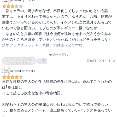
powered by ブクログ
そうなったら俺が支えてやんよ！
ただ、それをひっくるめてラストの八幡の感情はこの環境ならこう
　新キャラの川崎沙希がなぜ、不良化してしまったのかという話。
なるよな、と少しリアルに感じたのだが、お前は結局ぼっちかリア
前半は、あまり関わって来なかったので、ゆきのん、八幡、結衣が
充かどっちがいいんだよとイライラしてしまった。
部室でだべっているのがほとんど。イケメン担当の葉月くんも出て
いたので割と面白い。モブなのか準レギュラー扱いなのか・・　

　ゆきのんと八幡の関係では今後何か進展させるのだろうか？結衣
が今のところ意識をしているといった感じだけれどそれをそつなく
潰すフラグクラッシャー八幡。鈍感主人公ですな。

　落ちは、すこし足りないけど楽しめました。
続きを読む
ブクログレビューは
投稿日
:
2012.11.12
0
いいねできません
powered by ブクログ
卑屈な性格の主人公が生活指導の先生に呼ばれ、連れてこられたの
は｢奉仕部｣。

そこで起こる残念な連中の青春物語。

相変わらずの主人公の卑屈な言い回しは読んでいて憐れで楽しい
し、脇を固めるメンバーも一癖二癖あっていいバランスを保ってい
る。
