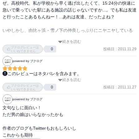
ぜ。高校時代、私が学校から早く逃げ出したくて、15:24分の快速に
急いで乗っていた駅にある施設の話じゃないですか...。でも私は友達
と行ったことあるもんねー！...あれは友達、だったよね？

いやしかし、由比ヶ浜・雪ノ下の仲良しっぷりにニヤニヤしている
のが我ながら意外である。こなた・かがみのやり取りなんて、ギャ
続きを読む
グとしてしか見られなかったのになー。雪ノ下が心を許すのもわか
ブクログレビューは
投稿日
:
2011.11.29
0
るくらい、由比ヶ浜が真っ直ぐでいい娘である(ウザいのは確かだけ
いいねできません
れどｗ

powered by ブクログ
渡航「やはり俺の青春ラブコメは間違っている」２巻読了。メイン
このレビューはネタバレを含みます。
となる川崎の話がちょっと弱かったのが残念。メインの話よりむし
続きを読む
はまち２巻ですよ．

ろ、葉山の話のほうがよかった。この作品のいいところは、ぼっち
ブクログレビューは
この八幡の性根はやはり腐ってるな．

投稿日
:
2011.11.27
0
いいねできません
とリア充の異文化交流なのだ。

将来になりたいもの：専業主夫．

powered by ブクログ
理由：働いたら負けだと思う．

ぼっちがリア充になるでもなく、リア充がぼっちの正しさを認める
とか．

文句なしに面白い！

でもなく。ただ、交流の中で理解は深まり、嫌悪感が少し薄れてい
しかしあれだ．

ただ男の娘はいらなかったかも

く感じ。言うなれば、「げんしけん」の咲ちゃんと他のメンバーの
面白かったよ．

関係性に少し近づいた感じ？

途中なんか昔を思い出して悲しくもなったりして…（T△T）

作者のブログもTwitterもおもしろいし

彼は相手を愛して愛されて，そしていつか相手に捨てられるのが怖
これからも期待