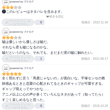
powered by ブクログ
八幡がいい具合にねじれてます。

読みやすくて助かります。
このレビューはネタバレを含みます。
続きを読む
俺ガイルの第二弾。

ブクログレビューは
投稿日
:
2022.11.30
0
いいねできません
部活に励む（？）ゆきのん、結衣、八幡。

powered by ブクログ
そこに八幡の妹「小町」乱入！

奉仕部の3人は小町の友達という川崎大志の相談を持ちかける。

嘘は優しいから優しさは嘘だ。

「姉が最近おかしい」と。

それなら君も嘘になるのかな。

聞いてみると八幡達と同じクラスの川崎沙希。

嘘だというのなら、それでも、まだまだ君の嘘に触れたい。
絡むのは戸塚と材木座。

ブクログレビューは
投稿日
:
2021.06.17
1
そしてクラス内では妙な雰囲気を救って欲しいと葉山隼人は相談を
いいねできません
持ちかけて。

powered by ブクログ
葉山と戸塚と八幡の3人組の出来上がり。

全く照れずに言う「馬鹿じゃないの」が面白いな。平塚センセの教
沙希の方は・・・姉弟で直接話し合わせて無事終了。

師感あるときと恋愛の心配されてるときのギャップが可愛すぎる。
そして、八幡は小町の発言によって、入学式の交通事故の原因であ
ギャップ萌えってやつかな......

る犬が結衣の愛犬であることを知る。

アニメ以上に心の声が多くていろんなネタがあって（知ってたら）
すごく楽しめるなと思った。
ブクログレビューは
投稿日
:
2018.10.25
0
いいねできません
基本の人物はすでに既出なので、話はどうにでも転がる。
