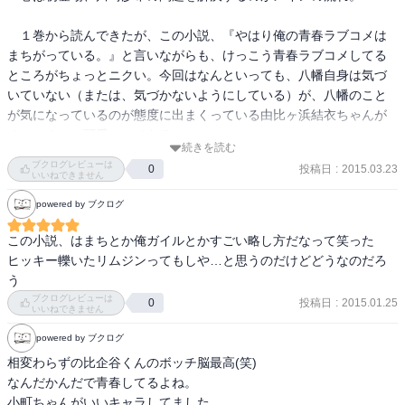
　１巻から読んできたが、この小説、『やはり俺の青春ラブコメは
まちがっている。』と言いながらも、けっこう青春ラブコメしてる
ところがちょっとニクい。今回はなんといっても、八幡自身は気づ
いていない（または、気づかないようにしている）が、八幡のこと
が気になっているのが態度に出まくっている由比ヶ浜結衣ちゃんが
めちゃくちゃ可愛いのである。

続きを読む
ブクログレビューは
投稿日
:
2015.03.23
0
　特段面白い出来事や、芸術的なクライマックスが待ってるわけで
いいねできません
もない。しかし、文章が読みやすいことと、話の引き方がうまいの
powered by ブクログ
だろう。不思議と続きが気になってついつい読み進めてしまう中毒
性がある。

この小説、はまちとか俺ガイルとかすごい略し方だなって笑った

ヒッキー轢いたリムジンってもしや…と思うのだけどどうなのだろ
　本文で多用される20代後半ネタと、主人公の八幡の意見に少しで
う
も共感できるかどうか。このあたりが、作品を楽しめるかどうかの
ブクログレビューは
投稿日
:
2015.01.25
0
いいねできません
分水嶺であると思う。
powered by ブクログ
相変わらずの比企谷くんのボッチ脳最高(笑)

なんだかんだで青春してるよね。

小町ちゃんがいいキャラしてました。