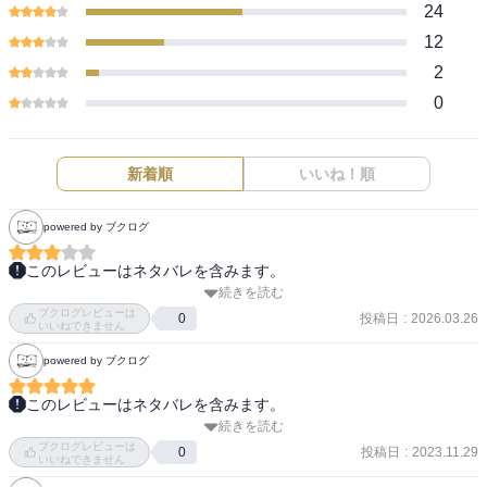
24
12
2
0
新着順
いいね！順
powered by ブクログ
このレビューはネタバレを含みます。
続きを読む
全体的に絵が多くて電車内だと読みにくいことを除けば、とてもお
ブクログレビューは
もしろい作品。 アニメで6巻までの内容を知っちゃった身ですが、素
投稿日
:
2026.03.26
0
いいねできません
直に楽しめました。 引用した独白が物悲しくて好き。 尽きることの
powered by ブクログ
ないひねくれたぼっち論が良い味だしてます。
このレビューはネタバレを含みます。
続きを読む
俺ガイル2巻。

ブクログレビューは
川崎姉弟回。妹小町も登場して、葉山も若干仲間になりつつ、メイ
投稿日
:
2023.11.29
0
いいねできません
ドガハマゆきのんで、最後にガハマとすれ違い終了。
