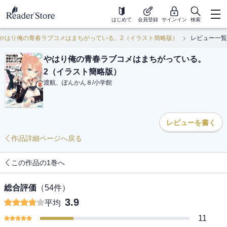
はじめて
会員登録
サインイン
検索
やはり俺の青春ラブコメはまちがっている。2（イラスト簡略版）
レビュー一覧
やはり俺の青春ラブコメはまちがっている。
2（イラスト簡略版）
渡航、ぽんかん８
/
小学館
レビューを書く
作品詳細ページへ戻る
この作品の1巻へ
総合評価
（
54
件）
3.9
平均
11