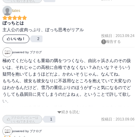
いいねできません
しているショボンの顔文字が煽っているようにみえてしまうのはネ
tales
ットに毒されているせいか
ぼっちとは
主人公の皮肉っぷり、ぼっち思考がリアル
投稿日
:
2013.09.24
いいね！
2
報告する
powered by ブクログ
極めてくだらなくも重箱の隅をつつくなら、由比ヶ浜さんのその扱
いは、それじゃこの高校に合格できなくない？みたいな？そういう
疑問を抱いてしまうほどだよ。かわいそうじゃん。なんてね。

もちろん、彼女も彼女なりに不器用なところを抱えていて大変なの
はわかるんだけど、雪乃の重症ぶりのほうがずっと気になるのでど
うしても贔屓目に見てしまうのだよねぇ。ということで許して欲し
い。

それと、リア充爆発しろと発端でぶち上げる割に、リア充も悩んだ
続きを読む
りするし、良いやつだったりもすると描くのはとても好感が持てま
ブクログレビューは
投稿日
:
2013.09.06
1
す。でも、作者に好感が持てるってのは、小説として成功している
いいねできません
と言えるのかどうかという点は、留保させていただきます。
powered by ブクログ