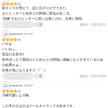
のになぁ。まだ２巻だから？すごい勢いもあって一気に読んじゃい
ました。

新キャラが増えて、話に広がりがでてきた。

あー、面白かった！
またヒッキーと結衣との関係に変化が起こる。

"訓練"されたヒッキーに想いは届くのか。次巻に期待。
ブクログレビューは
投稿日
:
2013.05.13
0
いいねできません
powered by ブクログ
いやぁ

いいねぇ…

安定の文章力!!

長年ぼっちで居続けたため人との関係に過敏になりすぎているため
の結果かぁ…

次巻が気になります♪( ´▽｀)
ブクログレビューは
投稿日
:
2013.05.09
0
いいねできません
powered by ブクログ
川崎可愛いよ川崎。

この手のさばさばクールキャラって大好きです。
