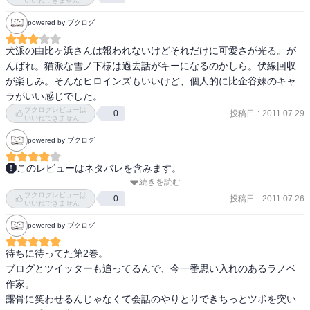
品。
いいねできません
powered by ブクログ
犬派の由比ヶ浜さんは報われないけどそれだけに可愛さが光る。が
んばれ。猫派な雪ノ下様は過去話がキーになるのかしら。伏線回収
が楽しみ。そんなヒロインズもいいけど、個人的に比企谷妹のキャ
ラがいい感じでした。
ブクログレビューは
投稿日
:
2011.07.29
0
いいねできません
powered by ブクログ
このレビューはネタバレを含みます。
続きを読む
2011 7/26読了。WonderGooで購入。

ブクログレビューは
残念ラブコメ第二弾。

投稿日
:
2011.07.26
0
いいねできません
・・・途中までかなりいい感じではあったのに、ラストで八幡
powered by ブクログ
は・・・や、彼の過去を考えると当然なのかも知れないが。

しかしこいつぼっちぼっち言ってる割になんでぼっちなのか今一わ
待ちに待ってた第2巻。

からんやつだな。まあリアルぼっち人格だとラブコメになりようが
ブログとツイッターも追ってるんで、今一番思い入れのあるラノベ
ないか。
作家。

露骨に笑わせるんじゃなくて会話のやりとりできちっとツボを突い