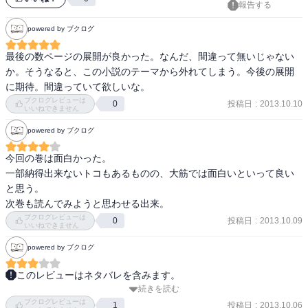
報告する
止めて～。

物凄く戸惑います。
powered by ブクログ
最後の数ページの展開が良かった。なんだ、間違って無いじゃない
か。そうなると、この小説のテーマから外れてしまう。今後の展開
に期待。間違っていて欲しいな。
ブクログレビューは
投稿日
:
2013.10.10
0
いいねできません
powered by ブクログ
今回の巻は面白かった。

一部納得出来ないトコもあるものの、大筋では面白いといって良い
と思う。

次巻も読んでみようと思わせる出来。
ブクログレビューは
投稿日
:
2013.10.09
0
いいねできません
powered by ブクログ
このレビューはネタバレを含みます。
続きを読む
グループと兄妹と姉弟の話。川崎沙希に関する依頼がメイン。章と
ブクログレビューは
章の間に挟まれるメールでのやりとりは面白いが、由比ヶ浜の多用
投稿日
:
2013.10.06
1