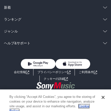
ラノベ
小説
総合
コミック
新着
雑誌・グラビア
ビジネス・実用
ラノベ
小説
総合
コミック
ランキング
BL・TL
雑誌・グラビア
ビジネス・実用
ラノベ
小説
総合
コミック
ジャンル
BL・TL
雑誌・グラビア
ビジネス・実用
ラノベ
小説
コミック
男性コミック
ヘルプ&サポート
BL・TL
雑誌・グラビア
ビジネス・実用
女性コミック
コミック誌
初めての方へ
ヘルプ
BL・TL
ライトノベル
男子向けラノベ
よくあるご質問
お問い合わせ
会社情報
プライバシーポリシー
ご利用条件
女子向けラノベ
小説
利用規約
クッキーの詳細
国内小説
海外小説
Copyright 2017 - 2026 Sony Music Entertainment(Japan) Inc.
By clicking “Accept All Cookies”, you agree to the storing of
ミステリー
SF
Information on the site is for the Japan domestic market only
cookies on your device to enhance site navigation, analyze
powered by
site usage, and assist in our marketing efforts.
Cookie
Policy