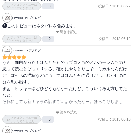
ブクログレビューは
投稿日
:
2013.06.22
0
いいねできません
powered by ブクログ
このレビューはネタバレを含みます。
続きを読む
　川崎沙希の話に始まり、彼女の話が一件落着して終わる。職場見
ブクログレビューは
学にまつわる幾つかのイベントが同時進行。比企谷君の卑屈さ＝繊
投稿日
:
2013.06.12
0
いいねできません
細さがちょっと際立つ。戸塚どれだけ可愛いんだよ？

powered by ブクログ
　途中に挟まれた彼・彼女らの携帯電話の会話が最高だった。ヒエ
ログリフ？流行っている？やっぱ結衣ちゃん最高。
うん、面白かった！ほんとただのラブコメものとかハーレムものと
思って読むとびっくりする。確かにやりとりこそコミカルなんだけ
ど、ぼっちの描写などについてはほんとその通りだし、むかしの自
分を思い出す。

まぁ、ヒッキーほどひどくもなかったけど、こういう考え方してた
なと。

それにしても新キャラの話すごいよかったなー。ほっこりしまし
た。

続きを読む
最後はなんかぎゅーっと胸がしめつけられました。くぅぅー、せつ
ブクログレビューは
投稿日
:
2013.06.10
0
ねぇーっ！

いいねできません
しかし、こういった感じのラノベってだいたいマンネリ化しちゃう
powered by ブクログ