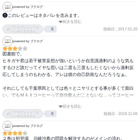
これから先、ちょい長くなることになるのだが。

powered by ブクログ
個人的に平塚先生好きですｗ
このレビューはネタバレを含みます。
続きを読む
なんとも言えず、八幡、雪乃の闇の深さを感じさせる巻。殊に八
ブクログレビューは
幡。中学時代に一度振られたくらいで、ラスト近くの｢優しい女の子
投稿日
:
2017.01.20
0
いいねできません
は嫌いだ｣とはならない筈。つまり、何か別のことがあると予想して
powered by ブクログ
しまう。そして、いくらなんでも結衣の心のうちに気づいていない
とは言わせない。彼は、回避しているのだ、何かを。それが何かは
図書館で。

まだ判らないが、実に楽しみである(しかし、｢１０１回目のプロポー
ヒキガヤ君は若干被害妄想が強いというか自意識過剰のような気も
ズ｣とは隔世の感)。あと、何気に葉山の性格描写を伺わせるエピソー
するけど誰だってイヤな思いは二度も三度もしたくないから過剰反
ドが挿入されている。ハーレム展開は嫌なので、是非彼には頑張っ
応してしまうのもわかる。アレは彼の自己防衛なんだろうなぁ。

てほしい。
それにしても千葉県民としては色々とニヤリとする事が多くて面白
い。でもＭＡＸコーヒーって自分飲んだことないな…ってコーヒー
あまり飲まないけど。

続きを読む
県内有数の進学校という割には由比ヶ浜さんのオツムの残念さはど
ブクログレビューは
投稿日
:
2016.11.08
0
うなんだろう。あの子は理数系が強いとかそう言うオチなんだろう
いいねできません
か？
powered by ブクログ
２巻は初登場、川崎沙希の問題を解決するのがメインの流れ。
