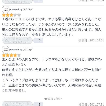
投稿日
:
2011.08.04
0
靴。普段ならまずしない着こなしだ。というか服とかわりとどうで
いいねできません
もいい。ジーンズ以外は父親の持ち物である。髪もぐしぐし何やら
powered by ブクログ
やられてしまった。

コーディネイト・バイ・コマチヒキガヤ。

１巻のテイストそのままです。オチも弱く内容もほとんどあってな
なんとなく年上っぽく見えるような服の見立てを小町に頼んだら、
いようなものでしたが、テンポが良いので一気に読みきれました。

家じゅう引っ掻き回してこの一式を出してきた。

主人公に共感できるかが楽しめるかの分かれ目だと思います。個人
「お兄ちゃんは目が生活に疲れたサラリーマンっぽいから、服装と
的には好きなので、次巻も楽しみにしています。
髪型さえどうにかすれば大人っぽくなるよ」

ブクログレビューは
投稿日
:
2011.08.01
0
いいねできません
そう言われても反応に困る。え、そんなに俺の目ダメ？”
powered by ブクログ
主人公よりの人間なので、トラウマをかなりえぐられる。最後の2p
とか正直ヤバい。

前巻もえぐられたが、今巻のえぐりようは軽く１日のパワーを削が
れる程。

こういうタイプはやりようによってはぼっちって避けれるんだけ
ど、正直そこまでの勇気が沸かないんです。人間関係の間合いも凄
く距離を取るし。

続きを読む
この作品のどのキャラに共感を覚えるかによって、評価が変わる作
ブクログレビューは
投稿日
:
2011.07.31
1