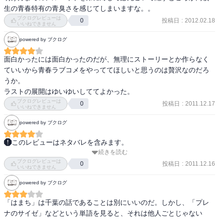
ますし、

生の青春特有の青臭さを感じてしまいますな。。
直ぐに変わらないところにも感情移入できる余地があります。

ブクログレビューは
投稿日
:
2012.02.18
0
いいねできません
皆多かれ少なかれトラウマとなるようなエピソードは抱えているで
しょうから。

powered by ブクログ
そこから作品として八幡らが如何に人と接するようになっていく様
面白かったには面白かったのだが、無理にストーリーとか作らなく
変わるのか、

ていいから青春ラブコメをやっててほしいと思うのは贅沢なのだろ
それとも変わらぬ侭終わってしまうのか注目されます。
うか。

ラストの展開はゆいゆいしててよかった。
ブクログレビューは
投稿日
:
2011.12.17
0
いいねできません
powered by ブクログ
このレビューはネタバレを含みます。
続きを読む
結衣の正体というか過去にあったことがわかるまで。

ブクログレビューは
手伝ってもらったんだから、隼人がふられた？のにせめて笑わずに
投稿日
:
2011.12.16
0
いいねできません
ねぎらいの言葉をかけてあげてください。

powered by ブクログ
と、性根がだいぶんやばい主人公ですが、相変わらず立ち位置や語
りはおもしろいです。

「はまち」は千葉の話であることは別にいいのだ。しかし、「プレ
妹さんが一番可愛いかもとか思ってみたり。
ナのサイゼ」などという単語を見ると、それは他人ごとじゃない