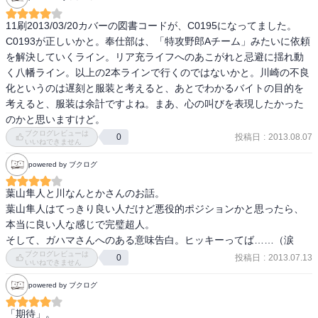
ないって描写だけなので妹さんを好きになれそうもない。あとメイ
ンヒロイン二人は若干キャラが被り気味ではないだろうか。先生か
11刷2013/03/20カバーの図書コードが、C0195になってました。
わいい。

C0193が正しいかと。奉仕部は、「特攻野郎Aチーム」みたいに依頼
を解決していくライン。リア充ライフへのあこがれと忌避に揺れ動
まあ、これは二巻だけを読んだ感想なので。今後一巻を読んだらま
く八幡ライン。以上の2本ラインで行くのではないかと。川崎の不良
た感想がかわるかもしれない。
化というのは遅刻と服装と考えると、あとでわかるバイトの目的を
考えると、服装は余計ですよね。まあ、心の叫びを表現したかった
のかと思いますけど。
ブクログレビューは
投稿日
:
2013.08.07
0
いいねできません
powered by ブクログ
葉山隼人と川なんとかさんのお話。

葉山隼人はてっきり良い人だけど悪役的ポジションかと思ったら、
本当に良い人な感じで完璧超人。

そして、ガハマさんへのある意味告白。ヒッキーってば……（涙
ブクログレビューは
投稿日
:
2013.07.13
0
いいねできません
powered by ブクログ
「期待」。
