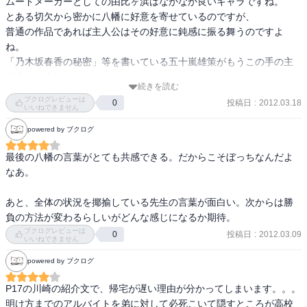
ムードメーカーとしての由比ヶ浜はなかなか良いキャラですね。

とある切欠から密かに八幡に好意を寄せているのですが、

普通の作品であれば主人公はその好意に鈍感に振る舞うのですよ
ね。

「乃木坂春香の秘密」等を書いている五十嵐雄策がもうこの手の主
人公しか出しません。

続きを読む
悪い奴ではないですし、言動自体も結構まともな部類で

ブクログレビューは
投稿日
:
2012.03.18
0
少女達から好感を持たれる要素はないでもありません。しかし、何
いいねできません
か腑に落ちない。

powered by ブクログ
気を配れるような少年が自分に寄せる好意に反応しないと言うのは
余りに現実感が乏しいです。

最後の八幡の言葉がとても共感できる。だからこそぼっちなんだよ
自分の事ばかりを考えるのならば、相手の感情に気が付かないと言
なあ。

うのもあり得るでしょうが。

女性に興味がないか、相当のアホかだと思うのですが、そうでもな
あと、全体の状況を揶揄している先生の言葉が面白い。次からは勝
いし。

負の方法が変わるらしいがどんな感じになるか期待。
ブクログレビューは
投稿日
:
2012.03.09
0
いいねできません
ですからそれに比べるとこの作品の主人公である八幡は

由比ヶ浜が八幡に好意を示している事にきちんと気付きますし、

powered by ブクログ
しかしだからこそその好意を信じられずに逆走してしまうのです
ね。

P17の川崎の紹介文で、帰宅が遅い理由が分かってしまいます。。。

そこにぼっちを形成してきた負い目というものの根深さが感じられ
明け方までのアルバイトを弟に対して必死こいて隠すところが高校