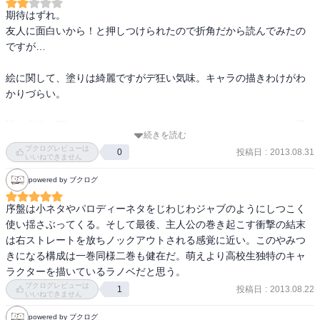
期待はずれ。

友人に面白いから！と押しつけられたので折角だから読んでみたの
ですが…

絵に関して、塗りは綺麗ですがデ狂い気味。キャラの描きわけがわ
かりづらい。

話の中身に関して。つまらないといっていいかはわからないけど退
続きを読む
屈でした。はがないに似てるけどはがないの方がマシかな？文章力
ブクログレビューは
投稿日
:
2013.08.31
0
はこっちの方があるかもしれないけど。あとパロディ要素多いしし
いいねできません
かもそれがつまらない。ギャグ気味の部分とか壊滅的。

powered by ブクログ
ただ幕間のメールっぽいところはわりと面白い。

序盤は小ネタやパロディーネタをじわじわジャブのようにしつこく
使い揺さぶってくる。そして最後、主人公の巻き起こす衝撃の結末
キャラについて。名前が覚えづらい。そこまで人数が多くないから
は右ストレートを放ちノックアウトされる感覚に近い。このやみつ
ごちゃのちゃにはならないけど、ヒロインの名前は？と問われると
きになる構成は一巻同様二巻も健在だ。萌えより高校生独特のキャ
浮かんでこない。彩加くんは「実は女だ」ってされそうで心配。主
ラクターを描いているラノベだと思う。
人公に対しての反応が女っぽくて…。ホモなのか？妹は性格悪そう
ブクログレビューは
投稿日
:
2013.08.22
1
いいねできません
だな、と感じました。ちなみに主人公はラノベ主人公にありがちな
シスコンです。妹のどこがかわいいとかなく、妹に近づく男は許さ
powered by ブクログ