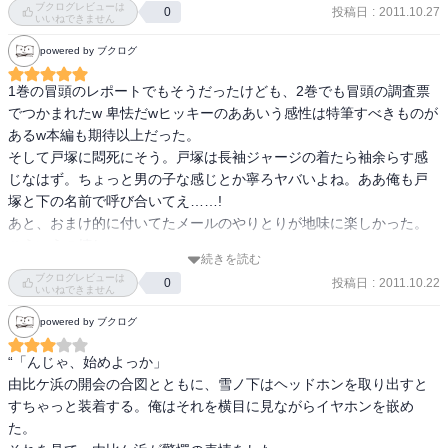
ラストの引きについて言えば、ちょいと展開としては急すぎる気も
いんだよ…．

ブクログレビューは
投稿日
:
2011.10.27
0
いいねできません
する。とはいえ、八幡の気持ちもわかってしまうのがなんともなー
そんなわけで「はまち」２巻を読んだよ．

ｗ いずれにせよ、3巻が楽しみです。
３巻が楽しみだー．
powered by ブクログ
1巻の冒頭のレポートでもそうだったけども、2巻でも冒頭の調査票
でつかまれたw 卑怯だwヒッキーのああいう感性は特筆すべきものが
あるw本編も期待以上だった。

そして戸塚に悶死にそう。戸塚は長袖ジャージの着たら袖余らす感
じなはず。ちょっと男の子な感じとか寧ろヤバいよね。ああ俺も戸
塚と下の名前で呼び合いてえ……!

あと、おまけ的に付いてたメールのやりとりが地味に楽しかった。
こういうの嬉しい。
続きを読む
ブクログレビューは
投稿日
:
2011.10.22
0
いいねできません
powered by ブクログ
“「んじゃ、始めよっか」

由比ケ浜の開会の合図とともに、雪ノ下はヘッドホンを取り出すと
すちゃっと装着する。俺はそれを横目に見ながらイヤホンを嵌め
た。
