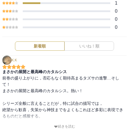
1
0
0
0
新着順
いいね！順
K.K
まさかの展開と最高峰のカタルシス
前巻の盛り上がりに，否応もなく期待高まるタズサの進撃…そし
て！

まさかの展開と最高峰のカタルシス。熱い！　

シリーズ全般に言えることだが，特に試合の描写では，

絶望から歓喜，失策から神技までをよくもこれほど多彩に表現でき
るものだと感服する。

続きを読む
友人にこの最終巻をおすすめされてから3年がかりで少しずつ読み進