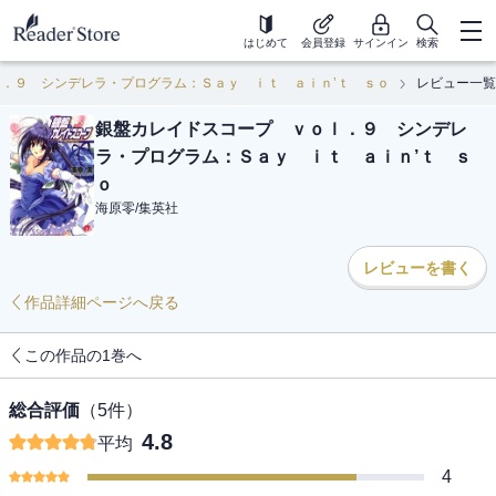
はじめて
会員登録
サインイン
検索
．９ シンデレラ・プログラム：Ｓａｙ ｉｔ ａｉｎ’ｔ ｓｏ
レビュー一覧
銀盤カレイドスコープ ｖｏｌ．９ シンデレ
ラ・プログラム：Ｓａｙ ｉｔ ａｉｎ’ｔ ｓ
ｏ
海原零
/
集英社
レビューを書く
作品詳細ページへ戻る
この作品の1巻へ
総合評価
（
5
件）
4.8
平均
4