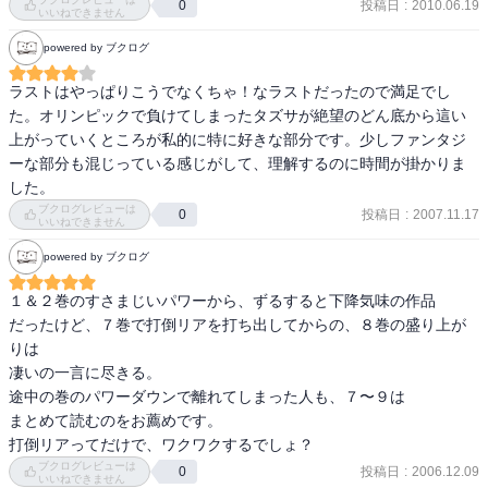
投稿日
:
2010.06.19
0
いいねできません
powered by ブクログ
ラストはやっぱりこうでなくちゃ！なラストだったので満足でし
た。オリンピックで負けてしまったタズサが絶望のどん底から這い
上がっていくところが私的に特に好きな部分です。少しファンタジ
ーな部分も混じっている感じがして、理解するのに時間が掛かりま
した。
ブクログレビューは
投稿日
:
2007.11.17
0
いいねできません
powered by ブクログ
１＆２巻のすさまじいパワーから、ずるすると下降気味の作品

だったけど、７巻で打倒リアを打ち出してからの、８巻の盛り上が
りは

凄いの一言に尽きる。

途中の巻のパワーダウンで離れてしまった人も、７〜９は

まとめて読むのをお薦めです。

ブクログレビューは
投稿日
:
2006.12.09
0
いいねできません