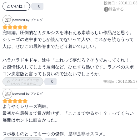
投稿日
:
2016.11.03
めてきたが，

いいね！
0
報告する
その甲斐あって余りある物語であった。最後を迎えて少し寂しい。

powered by ブクログ
完結編。圧倒的なカタルシスを味わえる素晴らしい作品だと思う。

シリーズの途中までしか読んでないって人や、これから読もうって
人は、ぜひこの最終巻までたどり着いてほしい。

ハラハラドキドキ。途中「これって夢だろ？そうであってくれ！」
と感情移入してしまう展開など、ひたすら熱いです。ラノベのスポ
コン決定版と言っても良いのではないでしょうか。
ブクログレビューは
投稿日
:
2012.05.17
0
いいねできません
powered by ブクログ
ようやくシリーズ完結。

最初から最後まで目が離せず、「ここまでやるか！？」ってくらい
展開はホントに面白かった。

スポ根ものとしても一つの傑作。是非是非オススメ。
ブクログレビューは