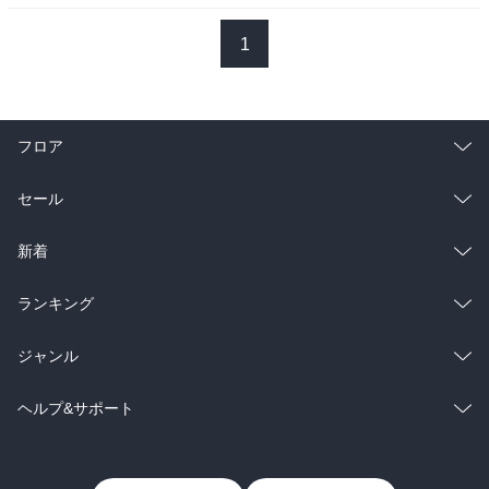
1
フロア
総合
コミック
セール
ラノベ
小説
総合
コミック
新着
雑誌・グラビア
ビジネス・実用
ラノベ
小説
総合
コミック
ランキング
BL・TL
雑誌・グラビア
ビジネス・実用
ラノベ
小説
総合
コミック
ジャンル
BL・TL
雑誌・グラビア
ビジネス・実用
ラノベ
小説
コミック
男性コミック
ヘルプ&サポート
BL・TL
雑誌・グラビア
ビジネス・実用
女性コミック
コミック誌
初めての方へ
ヘルプ