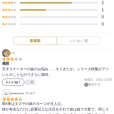
2
1
0
0
新着順
いいね！順
K.K
感想
天才スケーターの妹のお悩み……そうきたか。シリーズ終盤がアツ
いとのことなのでさらに期待。
投稿日
:
2013.10.05
いいね！
0
報告する
powered by ブクログ
第4巻はタズサの妹のヨーコが主人公。

姉が有名なだけに必要以上な注目をされて妹は妹で大変で、同じス