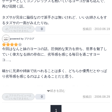
ケーターとしてコンプレックスも抱いているヨーコが落ち込んで、
再び花開く話。

タズサが完全に脇役なので派手さは無いけれど、いいお姉さんをす
るタズサの一面がみえたりね。
ブクログレビューは
投稿日
:
2010.06.19
0
いいねできません
powered by ブクログ
今回はなんと妹のヨーコの話。圧倒的な実力を持ち、世界を魅了し
ていく偉大なる姉の存在に、劣等感を感じる毎日を過ごすヨー
コ....。

確かに兄弟や姉妹で比べれることは多く、どちらか優秀だとやっぱ
り劣等感を感じるのはよくあることだと思う。

今回はヨーコのそんな部分が出てよかったと思うし、何よりタズサ
続きを読む
の意外なお姉さん的な部分が見れてよかった。
ブクログレビューは
投稿日
:
2006.08.29
0
いいねできません
1