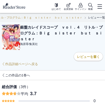
はじめて
会員登録
サインイン
検索
トル・プログラム：Ｂｉｇ ｓｉｓｔｅｒ ｂｕｔ ｓｉｓｔｅｒ
レビュー一覧
銀盤カレイドスコープ ｖｏｌ．４ リトル・プ
ログラム：Ｂｉｇ ｓｉｓｔｅｒ ｂｕｔ ｓｉ
ｓｔｅｒ
海原零
/
集英社
レビューを書く
作品詳細ページへ戻る
この作品の1巻へ
総合評価
（
3
件）
3.7
平均
0