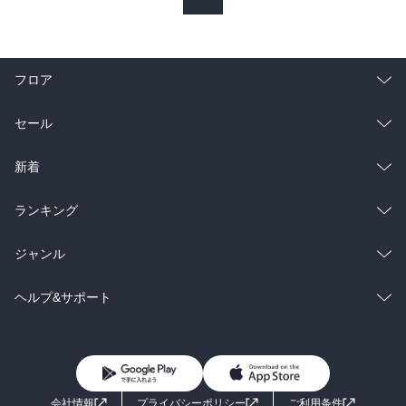
フロア
総合
コミック
セール
ラノベ
小説
総合
コミック
新着
雑誌・グラビア
ビジネス・実用
ラノベ
小説
総合
コミック
ランキング
BL・TL
雑誌・グラビア
ビジネス・実用
ラノベ
小説
総合
コミック
ジャンル
BL・TL
雑誌・グラビア
ビジネス・実用
ラノベ
小説
コミック
男性コミック
ヘルプ&サポート
BL・TL
雑誌・グラビア
ビジネス・実用
女性コミック
コミック誌
初めての方へ
ヘルプ
BL・TL
ライトノベル
男子向けラノベ
よくあるご質問
お問い合わせ
会社情報
プライバシーポリシー
ご利用条件