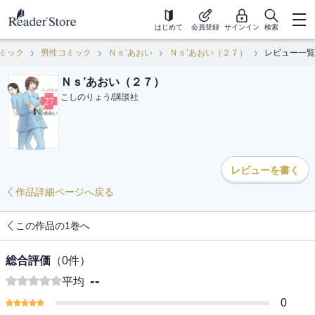
はじめて
会員登録
サインイン
検索
ミック
男性コミック
Ｎｓ’あおい
Ｎｓ’あおい（２７）
レビュー一覧
Ｎｓ’あおい（２７）
こしのりょう
/
講談社
レビューを書く
作品詳細ページへ戻る
この作品の1巻へ
総合評価
（
0
件）
--
平均
0