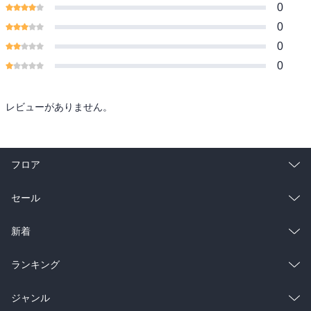
0
0
0
0
レビューがありません。
フロア
総合
コミック
セール
ラノベ
小説
総合
コミック
新着
雑誌・グラビア
ビジネス・実用
ラノベ
小説
総合
コミック
ランキング
BL・TL
雑誌・グラビア
ビジネス・実用
ラノベ
小説
総合
コミック
ジャンル