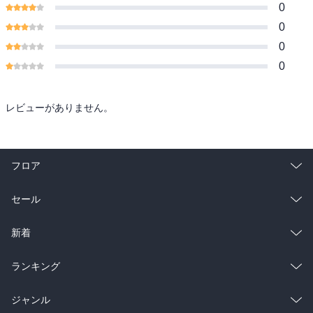
0
0
0
0
レビューがありません。
フロア
総合
コミック
セール
ラノベ
小説
総合
コミック
新着
雑誌・グラビア
ビジネス・実用
ラノベ
小説
総合
コミック
ランキング
BL・TL
雑誌・グラビア
ビジネス・実用
ラノベ
小説
総合
コミック
ジャンル