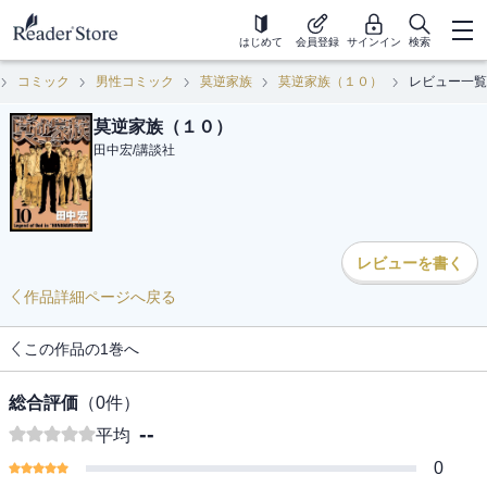
はじめて
会員登録
サインイン
検索
コミック
男性コミック
莫逆家族
莫逆家族（１０）
レビュー一覧
莫逆家族（１０）
田中宏
/
講談社
レビューを書く
作品詳細ページへ戻る
この作品の1巻へ
総合評価
（
0
件）
--
平均
0