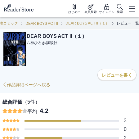
はじめて
会員登録
サインイン
検索
性コミック
DEAR BOYS ACT II（１）
レビュー一覧
DEAR BOYS ACT II
DEAR BOYS ACT II（１）
八神ひろき
/
講談社
レビューを書く
作品詳細ページへ戻る
総合評価
（
5
件）
4.2
平均
3
0
2