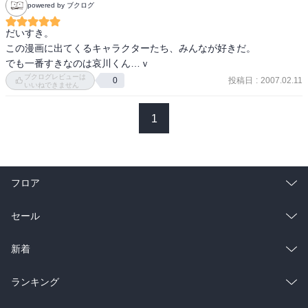
powered by ブクログ
だいすき。

この漫画に出てくるキャラクターたち、みんなが好きだ。

でも一番すきなのは哀川くん…ｖ
ブクログレビューは
投稿日
:
2007.02.11
0
いいねできません
1
フロア
総合
コミック
セール
ラノベ
小説
総合
コミック
新着
雑誌・グラビア
ビジネス・実用
ラノベ
小説
総合
コミック
ランキング