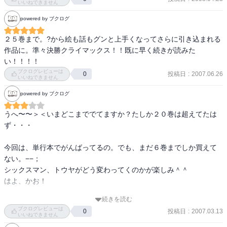
いいねできません
powered by ブクログ
２５巻まで。?から絵も話もグンと上手くなってさらに引き込まれる
作品に。準々決勝クライマックス！！既に早く続きが読みた
い！！！！
ブクログレビューは
投稿日
:
2007.06.26
0
いいねできません
powered by ブクログ
うへ〜〜＞＜いまどこまででてますか？たしか２０巻は超えてたは
ず・・・

今回は、単行本でがんばってるの。でも、まだ６巻までしか買えて
ない。−−；

シックスマン、トウヤがどう変わってくのかが楽しみ＾＾

はよ、かお！

続きを読む
６２＋６＝６８冊
ブクログレビューは
投稿日
:
2007.03.13
0
いいねできません