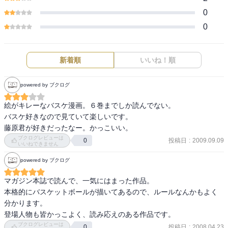
0
0
新着順
いいね！順
powered by ブクログ
絵がキレーなバスケ漫画。６巻までしか読んでない。

バスケ好きなので見ていて楽しいです。

藤原君が好きだったなー。かっこいい。
ブクログレビューは
投稿日
:
2009.09.09
0
いいねできません
powered by ブクログ
マガジン本誌で読んで、一気にはまった作品。

本格的にバスケットボールが描いてあるので、ルールなんかもよく
分かります。

登場人物も皆かっこよく、読み応えのある作品です。
ブクログレビューは
投稿日
:
2008.04.23
0