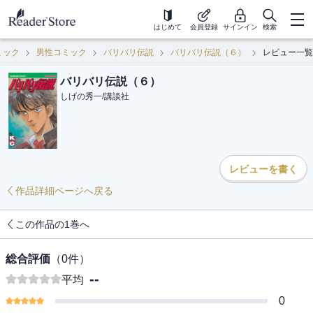
はじめて
会員登録
サインイン
検索
ミック
男性コミック
バリバリ伝説
バリバリ伝説（６）
レビュー一覧
バリバリ伝説（６）
しげの秀一
/
講談社
レビューを書く
作品詳細ページへ戻る
この作品の1巻へ
総合評価
（
0
件）
--
平均
0