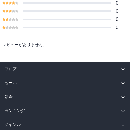
0
0
0
0
レビューがありません。
フロア
総合
コミック
セール
ラノベ
小説
総合
コミック
新着
雑誌・グラビア
ビジネス・実用
ラノベ
小説
総合
コミック
ランキング
BL・TL
雑誌・グラビア
ビジネス・実用
ラノベ
小説
総合
コミック
ジャンル