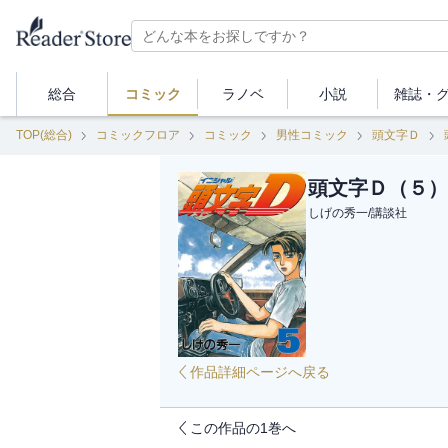
総合
コミック
ラノベ
小説
雑誌・
TOP(総合)
コミックフロア
コミック
男性コミック
頭文字Ｄ
頭文字Ｄ（５）
しげの秀一
/
講談社
作品詳細ページへ戻る
この作品の1巻へ