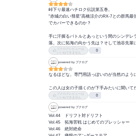
それぞれ本気なところも良い。

峠下り最速ハチロク伝説第五巻。

自分が秋名に慣れているから速いだけで

"赤城の白い彗星"高橋涼介のRX-7との群
涼介たちはどこへ行っても速い。

でカバーできるのか？

そこに思い至るようになったのも、イツキたち
『成長』のひとつだ。

手に汗握るバトルとあっという間のシンデレ
落。次に拓海の向かう先は？そして池谷先輩
真子ちゃんは好きなキャラだけれど

ブクログレビューは
0
JAFに登録していないのかなとか

いいねできません
その場でお金を渡すくらいで後日会いましょう
powered by ブクログ
どうなのだろうと思う。

実際こんなことをする人がいたら確かに店長の
なるほどな。専門用語っぽいのが当然のように
デートという訳でもない、お礼という設定で初
紹介だけする、という池谷さん、やっぱりモテ
この人は女の子描くのが下手みたいに聞いて
ブクログレビューは
0
いいねできません
女の子に走りで負けると落ち込むって、失礼。
女だからドラテク知らないでしょ、も昭和だな
powered by ブクログ
真子ちゃんがシルエイティのドライバーだと知
Vol.44　ドリフト対ドリフト

結局別に本気で好きな訳じゃなかったんだろう
Vol.45　拓海苦戦 はじめてのプレッシャー

女に負けたくないというくだらないプライドで
Vol.46　絶対絶命

拓海たちの方がまだまともなのは、若いからな
Vol.47　痛恨のアンダーステア
