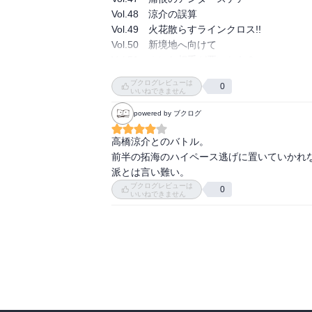
車の話で盛り上がるのは楽しいのに、自分よ
Vol.48　涼介の誤算

Vol.49　火花散らすラインクロス!!

Vol.50　新境地へ向けて

Vol.51　ホレた相手が悪いかも？

Vol.52　暗雲たちこめる避暑地の恋

ブクログレビューは
0
Vol.53　池谷 純愛まっしぐら

いいねできません
Vol.54　真子のバージン あげます!!
powered by ブクログ
高橋涼介とのバトル。

前半の拓海のハイペース逃げに置いていかれ
派とは言い難い。
ブクログレビューは
0
いいねできません