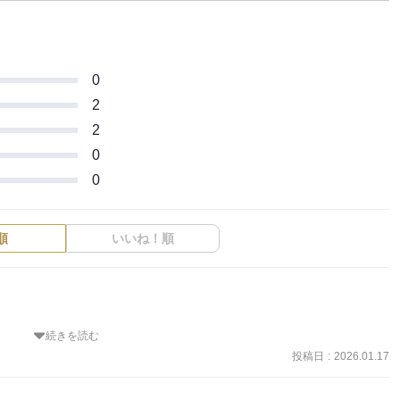
0
2
2
0
0
順
いいね！順
続きを読む
り

投稿日
:
2026.01.17
。


