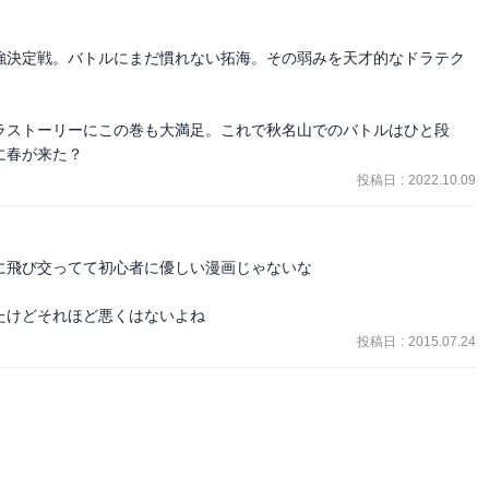
馬最強決定戦。バトルにまだ慣れない拓海。その弱みを天才的なドラテク
の言う

ラストーリーにこの巻も大満足。これで秋名山でのバトルはひと段
に春が来た？
投稿日
:
2022.10.09
は

言う通り脈ありかもしれない。

飛び交ってて初心者に優しい漫画じゃないな

めて会う時に、相手の友達なんか来られたらドン引く。

ない君だな。

たけどそれほど悪くはないよね
投稿日
:
2015.07.24


ぁ。

ったら終わりって

としか思えない。

は。

のだろうか。
