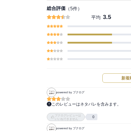
総合評価
（
5
件）
3.5
平均
新着
powered by ブクログ
このレビューはネタバレを含みます。
普段から飲み込みが早いだけに

ブクログレビューは
慎吾とのバトルで悪い癖が修正される結果にな
0
いいねできません
拓海の成長物語が始まっていくところが好きだ
powered by ブクログ
涼介も拓海も互いの走りをリスペクトしていて