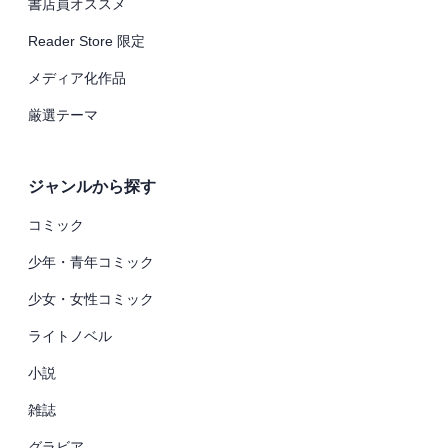
書店員オススメ
Reader Store 限定
メディア化作品
厳選テーマ
ジャンルから探す
コミック
少年・青年コミック
少女・女性コミック
ライトノベル
小説
雑誌
グラビア