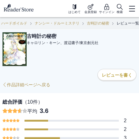
はじめて
会員登録
サインイン
検索
・ハードボイルド
ナンシー・ドルーミステリ
古時計の秘密
レビュー一覧
古時計の秘密
キャロリン・キーン、渡辺庸子
/
東京創元社
レビューを書く
作品詳細ページへ戻る
総合評価
（
10
件）
3.6
平均
2
2
3