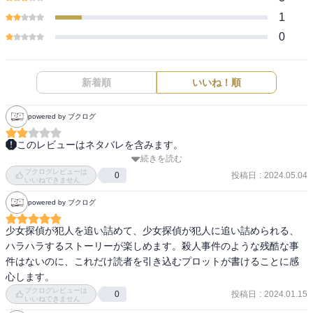
1
0
新着順
いいね！順
powered by ブクログ
このレビューはネタバレを含みます。
続きを読む
Judy Moody（ジュディ・モ－ド）シリーズでこのキャロリン・キー
ブクログレビューは
ンのナンシー・ドルーシリーズが言及されていて興味を持ったので
投稿日
:
2024.05.04
0
いいねできません
読んでみた。

powered by ブクログ
1930年（昭和5年）にアメリカで出版された人気少女探偵シリーズの
ようでアメリカでは広く親しまれている児童文学らしい。

少女探偵が犯人を追い詰めて、少女探偵が犯人に追い詰められる、
まぁそういう文脈でJudy Moodyにも出てきたんだと思うけど、その
ハラハラするストーリーが楽しめます。殺人事件のような残酷な事
時に聞いたことない作品だな・・・？と思ってこちらを手に取るき
件はないのに、これだけ読者を引き込むプロットが書けることに感
っかけとなった。

心します。
ブクログレビューは
投稿日
:
2024.01.15
0
流石に人気シリーズなだけあって面白かった。

いいねできません