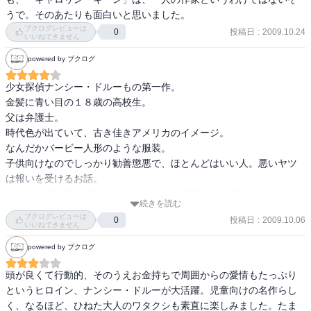
うで。そのあたりも面白いと思いました。
ブクログレビューは
投稿日
:
2009.10.24
0
いいねできません
powered by ブクログ
少女探偵ナンシー・ドルーもの第一作。

金髪に青い目の１８歳の高校生。

父は弁護士。

時代色が出ていて、古き佳きアメリカのイメージ。

なんだかバービー人形のような服装。

子供向けなのでしっかり勧善懲悪で、ほとんどはいい人。悪いヤツ
は報いを受けるお話。

一人の作家が書き続けた物ではなく、1930年にエドワード・ステラ
続きを読む
トマイヤーが始めた工房によるもので、ナンシー・ドルーのシリー
ブクログレビューは
投稿日
:
2009.10.06
0
ズを書くときに使われるペンネームがキャロリン・キーンというわ
いいねできません
け。

powered by ブクログ
初期の56編はオリジナル・クラシックと呼ばれ、その後も現代まで
書き継がれているそう。

頭が良くて行動的、そのうえお金持ちで周囲からの愛情もたっぷり
この文庫は2007年11月発行。
というヒロイン、ナンシー・ドルーが大活躍。児童向けの名作らし
く、なるほど、ひねた大人のワタクシも素直に楽しみました。たま