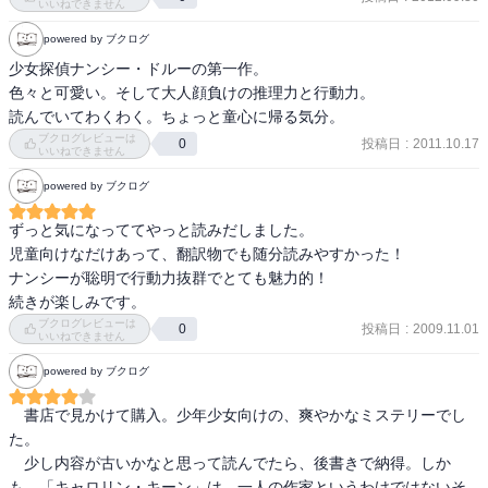
タイトルの古時計がいつ出てくるのかと、ドキドキだった。

いいねできません
ないのは表紙イラストのせいだろうか？それとも異国の物語として
トプハム一家がことごとく嫌な人達で、ナンシーの活躍がその都度
読むからなのか？

powered by ブクログ
スカッとする。

いずれにせよ、古さは微塵も感じず色褪せない面白さがあった。こ
少女探偵ナンシー・ドルーの第一作。

れが児童ミステリの古典として今でも人気があるのが頷ける。

色々と可愛い。そして大人顔負けの推理力と行動力。

ナンシーのシリーズが今なお続いているなんて、知らなかった～！

読んでいてわくわく。ちょっと童心に帰る気分。
面白いな、こういうシリーズ。
シリーズ続編も読んでみたいと思う。
ブクログレビューは
投稿日
:
2011.10.17
0
いいねできません
powered by ブクログ
ずっと気になっててやっと読みだしました。

児童向けなだけあって、翻訳物でも随分読みやすかった！

ナンシーが聡明で行動力抜群でとても魅力的！

続きが楽しみです。
ブクログレビューは
投稿日
:
2009.11.01
0
いいねできません
powered by ブクログ
　書店で見かけて購入。少年少女向けの、爽やかなミステリーでし
た。

　少し内容が古いかなと思って読んでたら、後書きで納得。しか
も、「キャロリン・キーン」は、一人の作家というわけではないそ