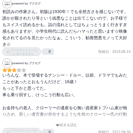
個人的には登場人物の名前を覚えるのが苦手で、なおかつ外国人の
powered by ブクログ
名前が覚えづらいので最初こそ読むのに苦労したが、筋書きはシン
初読みの作家さん。初版は1930年！でも全然古さを感じないです。
プルだし、読者が「こういう展開になったら良いな・・・」と思う
誰かが殺されたり等という凶悪なことは出てこないので、お子様で
通りにストーリーが展開してくれるので読んでいて安心感がある。
もスイスイ読めるかも。話の流れとしてはちょっとうまく行きすぎ
そのあたりはさすが児童文学といったところか。

感もありますが、小学生時代に読んだらハマったと思います☆映像
そういう意味ではミステリー？なのか？と思わないこともないけれ
化されてるのを見たかったなぁ。こういう、勧善懲悪モノって大好
ど、金髪碧眼の美少女が次々と謎を解いていく様は痛快そのもの。

き☆
ブクログレビューは
投稿日
:
2019.06.14
0
容姿端麗、頭脳明晰、冷静沈着そして慈悲にあふれる少女探
いいねできません
偵・・・読者全員虜になる設定すぎる。

powered by ブクログ
しかもダークブルーのコンバーチブルだとかサマーニットだとか、
リネンのワンピースだとか、ナンシーを描写する表現がそこここに
いろんな、本で登場するナンシー・ドルー。以前、ドラマでもみた
あり妄想がふくらむ。

ことがあったとおもうんだけど、18歳！

ナンシーだけでなくナンシーの父やドルー家の家政婦さんやナンシ
もっと下かと思ってた。

ーの友人など、好感が持てる人物が目白押し。（ナンシー父はスリ
車も乗り回すし、けっこう行動も広い。

ムでかっこいい敏腕弁護士という設定）

なんか著者の思うツボになっていそうだけれど素直に認めよう。ナ
お金持ちの老人、クローリーの遺産を心無い資産家トプハム家が独
ンシーとナンシー父のファンになってしまった。

り占め。新しい遺言書が存在するような生前のクローリー氏の行動
に、ナンシーは遺言書を探して奔走する。

それにしても1930年に出版なのに全然古さを感じさせない。江戸川
続きを読む
乱歩の少年探偵団が1936年らしいのでそれより古いのに古さを感じ
ブクログレビューは
投稿日
:
2012.09.30
0