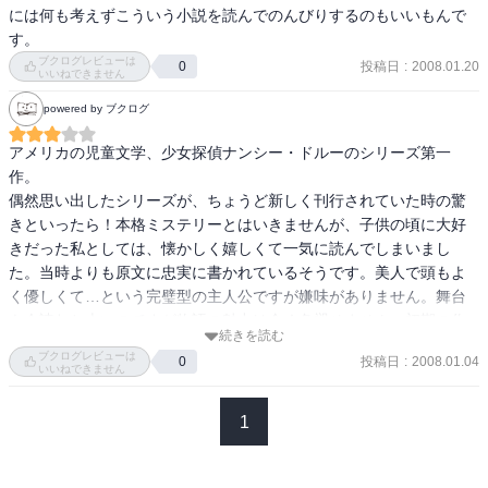
には何も考えずこういう小説を読んでのんびりするのもいいもんで
す。
ブクログレビューは
投稿日
:
2008.01.20
0
いいねできません
powered by ブクログ
アメリカの児童文学、少女探偵ナンシー・ドルーのシリーズ第一
作。

偶然思い出したシリーズが、ちょうど新しく刊行されていた時の驚
きといったら！本格ミステリーとはいきませんが、子供の頃に大好
きだった私としては、懐かしく嬉しくて一気に読んでしまいまし
た。当時よりも原文に忠実に書かれているそうです。美人で頭もよ
く優しくて…という完璧型の主人公ですが嫌味がありません。舞台
も今読むと古いのですが物語の魅力は全く色褪せません。初期の作
続きを読む
品群には殺人がないというのは、児童作品として安心できる点では
ブクログレビューは
投稿日
:
2008.01.04
0
ないかと思います（現代の作品はその辺り怖い点が多いので）。

いいねできません
映画化もされているらしくて嬉しいです！しかしシリーズが現在も
続いているとは、さらに驚きましたね。
1