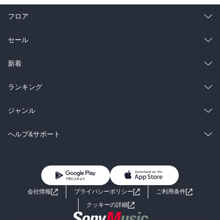
フロア
総合
コミック
セール
ラノベ
小説
総合
コミック
新着
雑誌・グラビア
ビジネス・実用
ラノベ
小説
総合
コミック
ランキング
BL・TL
雑誌・グラビア
ビジネス・実用
ラノベ
小説
総合
コミック
ジャンル
BL・TL
雑誌・グラビア
ビジネス・実用
ラノベ
小説
コミック
男性コミック
ヘルプ&サポート
BL・TL
雑誌・グラビア
ビジネス・実用
女性コミック
コミック誌
初めての方へ
ヘルプ
BL・TL
ライトノベル
男子向けラノベ
よくあるご質問
お問い合わせ
会社情報
プライバシーポリシー
ご利用条件
女子向けラノベ
小説
利用規約
クッキーの詳細