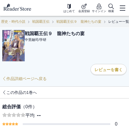
はじめて
会員登録
サインイン
検索
歴史・時代小説
戦国覇王伝
戦国覇王伝９ 龍神たちの宴
レビュー一覧
戦国覇王伝９ 龍神たちの宴
中里融司
/
学研
レビューを書く
作品詳細ページへ戻る
この作品の1巻へ
総合評価
（
0
件）
--
平均
0