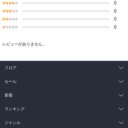
0
0
0
0
レビューがありません。
フロア
総合
コミック
セール
ラノベ
小説
総合
コミック
新着
雑誌・グラビア
ビジネス・実用
ラノベ
小説
総合
コミック
ランキング
BL・TL
雑誌・グラビア
ビジネス・実用
ラノベ
小説
総合
コミック
ジャンル