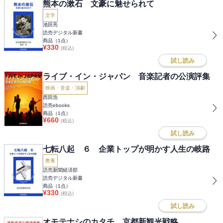
熊本の漱石 文豪に魅せられて
文学
池田亮
読売デジタル新書
商品（
1
点）
¥
330
(税込)
試し読み
ライブ・イン・ジャパン 音楽記者の公演評集
映画・音楽・演劇
西田浩
読売ebooks
商品（
1
点）
¥
660
(税込)
試し読み
七転八起 ６ 企業トップが明かす人生の岐路
教養
読売新聞経済部
読売デジタル新書
商品（
1
点）
¥
330
(税込)
試し読み
オモテナシのカタチ 京都新観光戦略