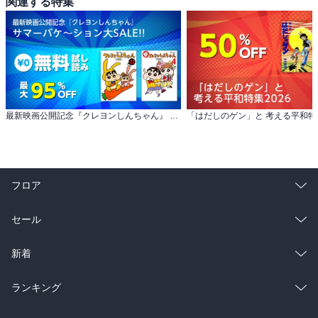
関連する特集
最新映画公開記念『クレヨンしんちゃん』 サマーバケ～ション大SALE!!
「はだしのゲン」と 考える平和特集
フロア
総合
コミック
セール
ラノベ
小説
総合
コミック
新着
雑誌・グラビア
ビジネス・実用
ラノベ
小説
総合
コミック
ランキング
BL・TL
雑誌・グラビア
ビジネス・実用