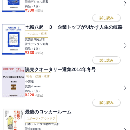
読売デジタル新書
商品（
1
点）
¥
330
(税込)
試し読み
七転八起 ３ 企業トップが明かす人生の岐路
ビジネス・経済
読売新聞経済部
読売デジタル新書
商品（
1
点）
¥
330
(税込)
試し読み
読売クオータリー選集2014年冬号
社会・政治・法律
中西茂
読売ebooks
商品（
3
点）
¥
220
(税込)
試し読み
最後のロッカールーム
スポーツ・アウトドア
日本テレビ放送網株式会社
読売ebooks