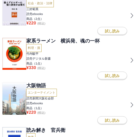
社会・政治・法律
三好範英
読売ebooks
商品（
2
点）
¥
220
(税込)
試し読み
家系ラーメン 横浜発、魂の一杯
料理・酒
竹内駿平
読売デジタル新書
商品（
1
点）
¥
330
(税込)
試し読み
大阪物語
エンターテイメント
読売新聞大阪社会部
読売ebooks
商品（
1
点）
¥
220
(税込)
試し読み
読み解き 官兵衛