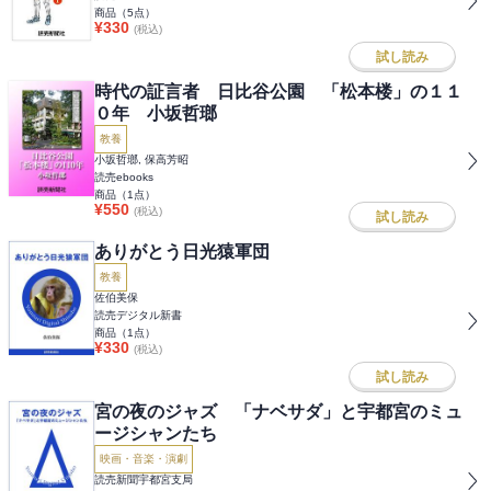
商品（
5
点）
¥
330
(税込)
試し読み
時代の証言者 日比谷公園 「松本楼」の１１
０年 小坂哲瑯
教養
小坂哲瑯, 保高芳昭
読売ebooks
商品（
1
点）
¥
550
(税込)
試し読み
ありがとう日光猿軍団
教養
佐伯美保
読売デジタル新書
商品（
1
点）
¥
330
(税込)
試し読み
宮の夜のジャズ 「ナベサダ」と宇都宮のミュ
ージシャンたち
映画・音楽・演劇
読売新聞宇都宮支局