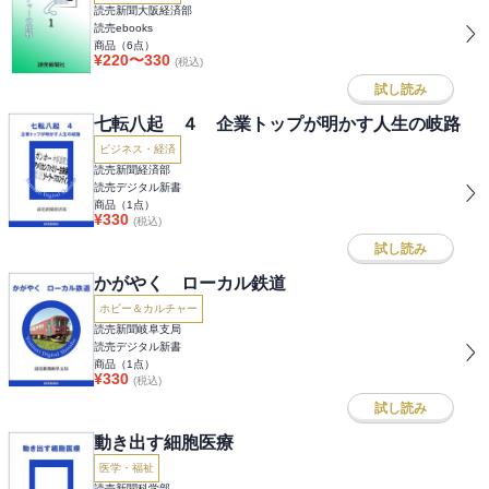
読売新聞大阪経済部
読売ebooks
商品（
6
点）
¥
220
〜
330
(税込)
試し読み
七転八起 ４ 企業トップが明かす人生の岐路
ビジネス・経済
読売新聞経済部
読売デジタル新書
商品（
1
点）
¥
330
(税込)
試し読み
かがやく ローカル鉄道
ホビー＆カルチャー
読売新聞岐阜支局
読売デジタル新書
商品（
1
点）
¥
330
(税込)
試し読み
動き出す細胞医療
医学・福祉
読売新聞科学部