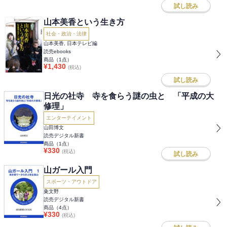
試し読み
山本美香という生き方
社会・政治・法律
山本美香, 日本テレビ編
読売ebooks
商品（
1
点）
¥
1,430
(税込)
試し読み
日光の社寺 寺を食らう謎の虫と 「平成の大
修理」
エンターテイメント
山田博文
読売デジタル新書
商品（
1
点）
¥
330
(税込)
試し読み
山ガール入門
スポーツ・アウトドア
粂文野
読売デジタル新書
商品（
4
点）
¥
330
(税込)