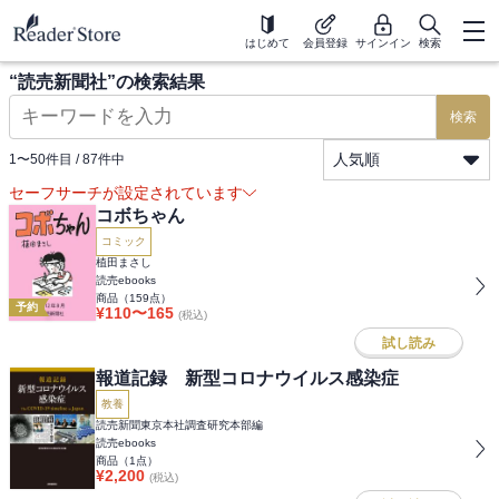
はじめて
会員登録
サインイン
検索
“
読売新聞社
”の検索結果
検索
人気順
1
〜
50
件目 /
87
件中
セーフサーチが設定されています
コボちゃん
コミック
植田まさし
読売ebooks
商品（
159
点）
予約
¥
110
〜
165
(税込)
試し読み
報道記録 新型コロナウイルス感染症
教養
読売新聞東京本社調査研究本部編
読売ebooks
商品（
1
点）
¥
2,200
(税込)