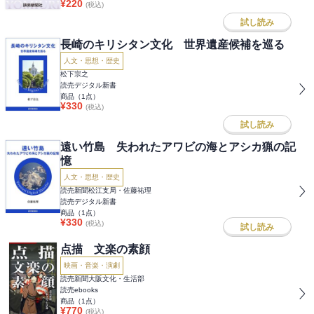
¥
220
(税込)
試し読み
長崎のキリシタン文化 世界遺産候補を巡る
人文・思想・歴史
松下宗之
読売デジタル新書
商品（
1
点）
¥
330
(税込)
試し読み
遠い竹島 失われたアワビの海とアシカ猟の記
憶
人文・思想・歴史
読売新聞松江支局・佐藤祐理
読売デジタル新書
商品（
1
点）
¥
330
(税込)
試し読み
点描 文楽の素顔
映画・音楽・演劇
読売新聞大阪文化・生活部
読売ebooks
商品（
1
点）
¥
770
(税込)