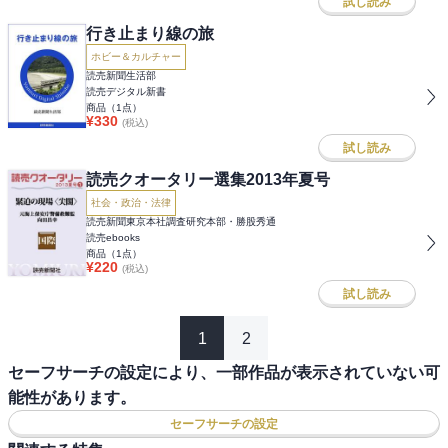
試し読み
行き止まり線の旅
ホビー＆カルチャー
読売新聞生活部
読売デジタル新書
商品（
1
点）
¥
330
(税込)
試し読み
読売クオータリー選集2013年夏号
社会・政治・法律
読売新聞東京本社調査研究本部・勝股秀通
読売ebooks
商品（
1
点）
¥
220
(税込)
試し読み
1
2
セーフサーチの設定により、一部作品が表示されていない可
能性があります。
セーフサーチの設定