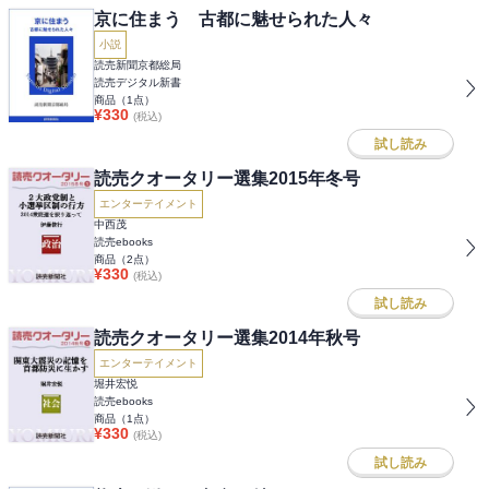
京に住まう 古都に魅せられた人々
小説
読売新聞京都総局
読売デジタル新書
商品（
1
点）
¥
330
(税込)
試し読み
読売クオータリー選集2015年冬号
エンターテイメント
中西茂
読売ebooks
商品（
2
点）
¥
330
(税込)
試し読み
読売クオータリー選集2014年秋号
エンターテイメント
堀井宏悦
読売ebooks
商品（
1
点）
¥
330
(税込)
試し読み