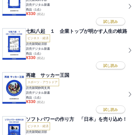
読売デジタル新書
商品（
1
点）
¥
330
(税込)
試し読み
七転八起 １ 企業トップが明かす人生の岐路
ビジネス・経済
読売新聞経済部
読売デジタル新書
商品（
1
点）
¥
330
(税込)
試し読み
再建 サッカー王国
スポーツ・アウトドア
読売新聞静岡支局
読売デジタル新書
商品（
1
点）
¥
330
(税込)
試し読み
ソフトパワーの作り方 「日本」を売り込め！
ビジネス・経済
読売新聞経済部