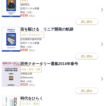
教養
池田和正
読売デジタル新書
商品（
1
点）
¥
330
(税込)
試し読み
宙を駆ける リニア開発の軌跡
ホビー＆カルチャー
読売新聞大阪科学部
読売デジタル新書
商品（
1
点）
¥
330
(税込)
試し読み
読売クオータリー選集2014年春号
社会・政治・法律
河野龍太郎
読売ebooks
商品（
4
点）
¥
220
(税込)
試し読み
時代をひらく
ビジネス・経済