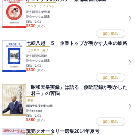
エンターテイメント
読売新聞京都総局
読売デジタル新書
商品（
1
点）
¥
330
(税込)
試し読み
七転八起 ５ 企業トップが明かす人生の岐路
ビジネス・経済
読売新聞経済部
読売デジタル新書
商品（
1
点）
¥
330
(税込)
試し読み
「昭和天皇実録」は語る 側近記録が明かした
「君主」の苦悩
教養
昭和天皇実録取材班
読売ebooks
商品（
1
点）
¥
880
(税込)
試し読み
読売クオータリー選集2014年夏号