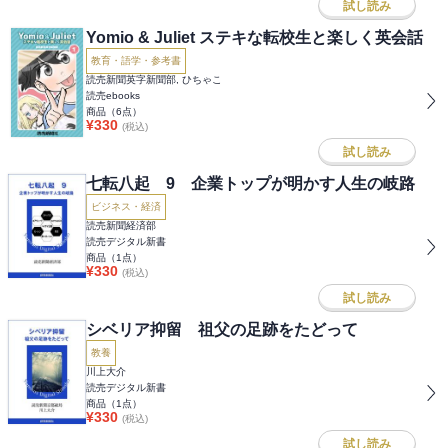
試し読み
Yomio & Juliet ステキな転校生と楽しく英会話
教育・語学・参考書
読売新聞英字新聞部, ひちゃこ
読売ebooks
商品（
6
点）
¥
330
(税込)
試し読み
七転八起 9 企業トップが明かす人生の岐路
ビジネス・経済
読売新聞経済部
読売デジタル新書
商品（
1
点）
¥
330
(税込)
試し読み
シベリア抑留 祖父の足跡をたどって
教養
川上大介
読売デジタル新書
商品（
1
点）
¥
330
(税込)
試し読み