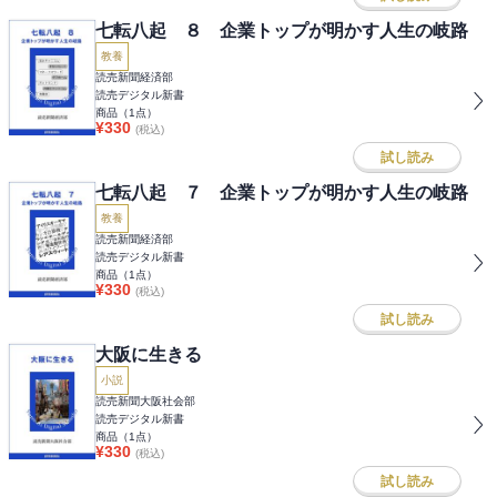
七転八起 ８ 企業トップが明かす人生の岐路
教養
読売新聞経済部
読売デジタル新書
商品（
1
点）
¥
330
(税込)
試し読み
七転八起 ７ 企業トップが明かす人生の岐路
教養
読売新聞経済部
読売デジタル新書
商品（
1
点）
¥
330
(税込)
試し読み
大阪に生きる
小説
読売新聞大阪社会部
読売デジタル新書
商品（
1
点）
¥
330
(税込)
試し読み