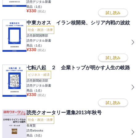
読売デジタル新書
商品（
1
点）
¥
330
(税込)
試し読み
中東カオス イラン核開発、シリア内戦の波紋
社会・政治・法律
読売新聞国際部
読売デジタル新書
商品（
1
点）
¥
330
(税込)
試し読み
七転八起 ２ 企業トップが明かす人生の岐路
ビジネス・経済
読売新聞経済部
読売デジタル新書
商品（
1
点）
¥
330
(税込)
試し読み
読売クオータリー選集2013年秋号
社会・政治・法律
長尾賢
読売ebooks
商品（
3
点）