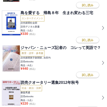
試し読み
島を愛する 帰島８年 生まれ変わる三宅
エンターテイメント
読売新聞社会部
読売デジタル新書
商品（
1
点）
¥
330
(税込)
試し読み
ジャパン・ニューズ記者の コレって英語で？
教育・語学・参考書
読売新聞英字新聞部, 吉田均
読売ebooks
商品（
4
点）
¥
440
(税込)
試し読み
読売クオータリー選集2012年秋号
社会・政治・法律
勝股秀通
読売ebooks
商品（
1
点）
¥
220
(税込)