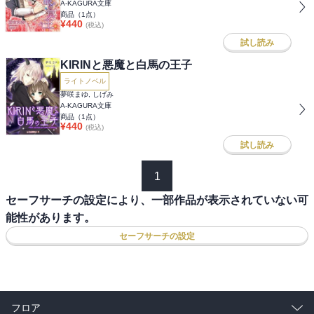
A-KAGURA文庫
商品（
1
点）
¥
440
(税込)
試し読み
KIRINと悪魔と白馬の王子
ライトノベル
夢咲まゆ, しげみ
A-KAGURA文庫
商品（
1
点）
¥
440
(税込)
試し読み
1
セーフサーチの設定により、一部作品が表示されていない可
能性があります。
セーフサーチの設定
フロア