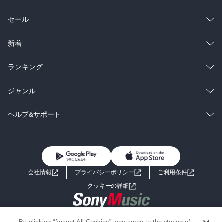
総合
コミック
セール
ラノベ
小説
総合
コミック
新着
雑誌・グラビア
ビジネス・実用
ラノベ
小説
総合
コミック
ランキング
BL・TL
雑誌・グラビア
ビジネス・実用
ラノベ
小説
総合
コミック
ジャンル
BL・TL
雑誌・グラビア
ビジネス・実用
ラノベ
小説
コミック
男性コミック
ヘルプ&サポート
BL・TL
雑誌・グラビア
ビジネス・実用
女性コミック
コミック誌
初めての方へ
ヘルプ
BL・TL
ライトノベル
男子向けラノベ
よくあるご質問
お問い合わせ
会社情報
プライバシーポリシー
ご利用条件
女子向けラノベ
小説
利用規約
クッキーの詳細
国内小説
海外小説
Copyright 2017 - 2026 Sony Music Entertainment(Japan) Inc.
By clicking “Accept All Cookies”, you agree to the storing of