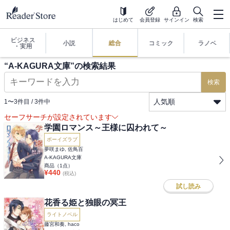
はじめて
会員登録
サインイン
検索
ビジネス
小説
総合
コミック
ラノベ
・実用
“
A-KAGURA文庫
”の検索結果
検索
人気順
1
〜
3
件目 /
3
件中
セーフサーチが設定されています
学園ロマンス～王様に囚われて～
ボーイズラブ
夢咲まゆ, 佐鳥百
A-KAGURA文庫
商品（
1
点）
¥
440
(税込)
試し読み
花香る姫と独眼の冥王
ライトノベル
藤宮和奏, haco