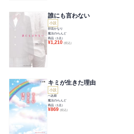
誰にも言わない
小説
卯花かなり
魔法のiらんど
商品（
1
点）
¥
1,210
(税込)
キミが生きた理由
小説
べあ姫
魔法のiらんど
商品（
1
点）
¥
869
(税込)