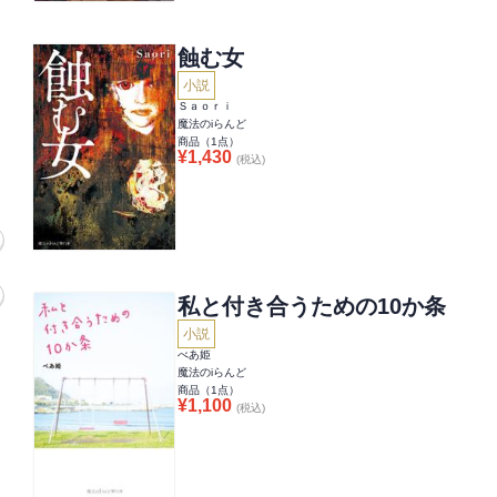
蝕む女
小説
Ｓａｏｒｉ
魔法のiらんど
商品（
1
点）
¥
1,430
(税込)
私と付き合うための10か条
小説
べあ姫
魔法のiらんど
商品（
1
点）
¥
1,100
(税込)