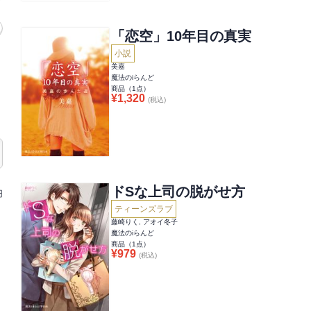
「恋空」10年目の真実
小説
美嘉
魔法のiらんど
商品（
1
点）
¥
1,320
(税込)
ドSな上司の脱がせ方
円
ティーンズラブ
藤崎りく, アオイ冬子
魔法のiらんど
商品（
1
点）
¥
979
(税込)