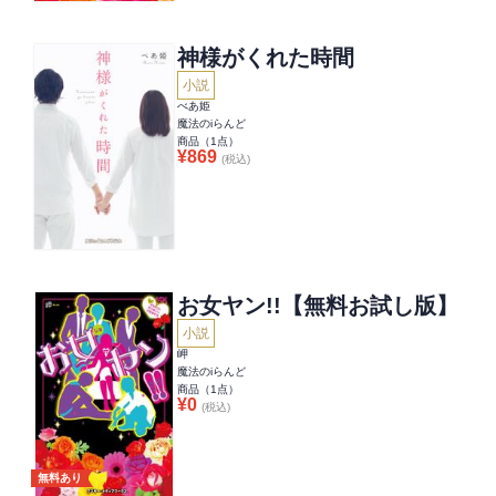
神様がくれた時間
小説
べあ姫
魔法のiらんど
商品（
1
点）
¥
869
(税込)
お女ヤン!!【無料お試し版】
小説
岬
魔法のiらんど
商品（
1
点）
¥
0
(税込)
無料あり