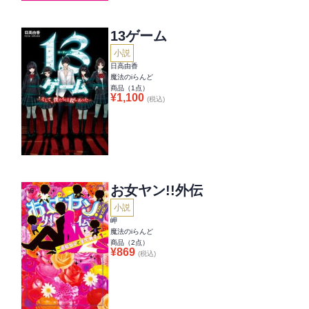
13ゲーム
小説
日高由香
魔法のiらんど
商品（
1
点）
¥
1,100
(税込)
お女ヤン!!外伝
小説
岬
魔法のiらんど
商品（
2
点）
¥
869
(税込)