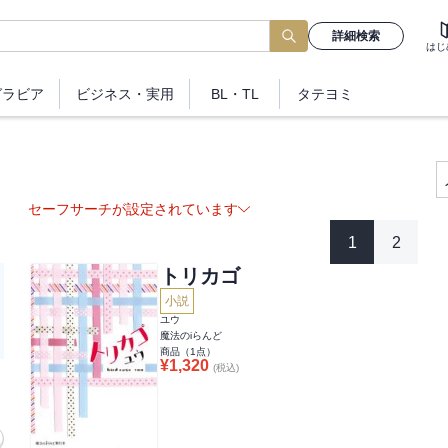
詳細検索
はじ
グラビア
ビジネス
・実用
BL・TL
タテヨミ
セーフサーチが設定されています
1
2
トリカゴ
小説
ユウ
魔法のiらんど
商品（
1
点）
¥
1,320
(税込)