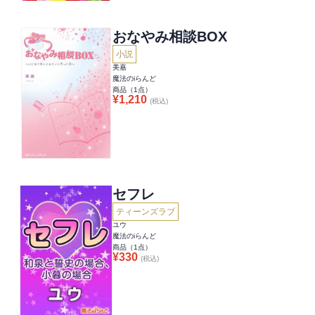
おなやみ相談BOX
小説
美嘉
魔法のiらんど
商品（
1
点）
¥
1,210
(税込)
セフレ
ティーンズラブ
ユウ
魔法のiらんど
商品（
1
点）
¥
330
(税込)