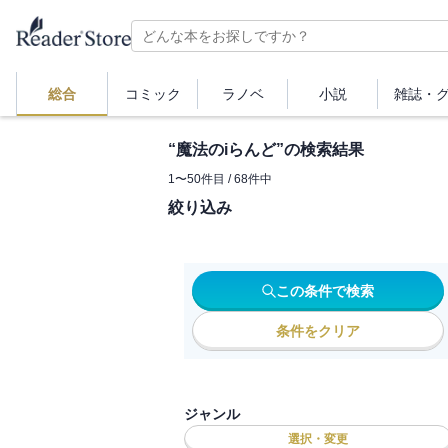
総合
コミック
ラノベ
小説
雑誌・
“
魔法のiらんど
”の検索結果
1
〜
50
件目 /
68
件中
絞り込み
この条件で検索
条件をクリア
ジャンル
選択・変更