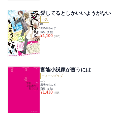
愛してるとしかいいようがない
小説
岬
魔法のiらんど
商品（
1
点）
¥
1,100
(税込)
官能小説家が言うには
ティーンズラブ
ユウ
魔法のiらんど
商品（
1
点）
¥
1,430
(税込)