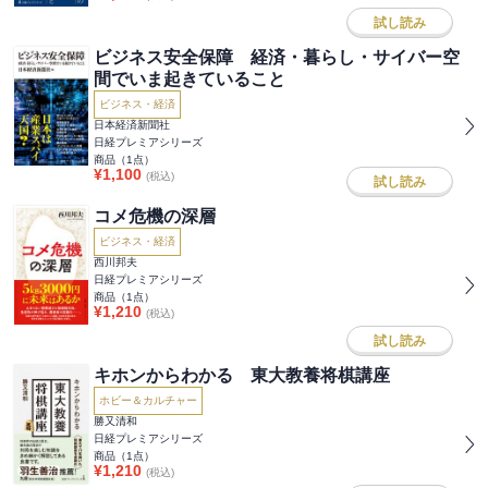
試し読み
ビジネス安全保障 経済・暮らし・サイバー空
間でいま起きていること
ビジネス・経済
日本経済新聞社
日経プレミアシリーズ
商品（
1
点）
¥
1,100
(税込)
試し読み
コメ危機の深層
ビジネス・経済
西川邦夫
日経プレミアシリーズ
商品（
1
点）
¥
1,210
(税込)
試し読み
キホンからわかる 東大教養将棋講座
ホビー＆カルチャー
勝又清和
日経プレミアシリーズ
商品（
1
点）
¥
1,210
(税込)