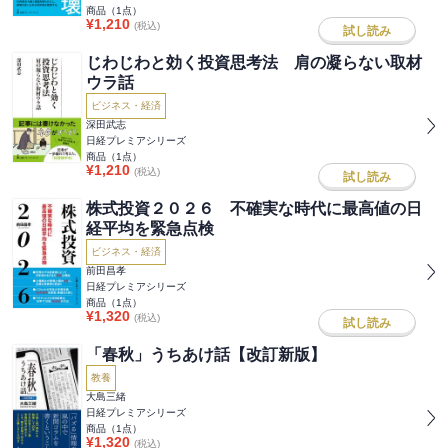
商品（
1
点）
¥
1,210
(税込)
試し読み
じわじわと効く投資思考法 肩の凝らない取材
ウラ話
ビジネス・経済
深田武志
日経プレミアシリーズ
商品（
1
点）
¥
1,210
(税込)
試し読み
株式投資２０２６ 不確実な時代に最高値の日
経平均を緊急点検
ビジネス・経済
前田昌孝
日経プレミアシリーズ
商品（
1
点）
¥
1,320
(税込)
試し読み
「春秋」うちあけ話【改訂新版】
教養
大島三緒
日経プレミアシリーズ
商品（
1
点）
¥
1,320
(税込)