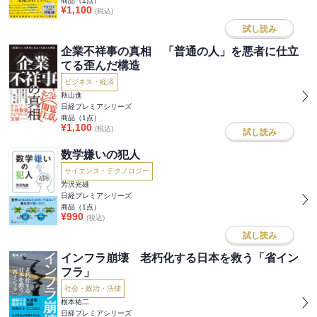
商品（
1
点）
¥
1,100
(税込)
試し読み
企業不祥事の真相 「普通の人」を悪者に仕立
てる歪んだ構造
ビジネス・経済
秋山進
日経プレミアシリーズ
商品（
1
点）
¥
1,100
(税込)
試し読み
数学嫌いの犯人
サイエンス・テクノロジー
芳沢光雄
日経プレミアシリーズ
商品（
1
点）
¥
990
(税込)
試し読み
インフラ崩壊 老朽化する日本を救う「省イン
フラ」
社会・政治・法律
根本祐二
日経プレミアシリーズ