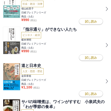
社会・政治・法律
福山絵里子
日経プレミアシリーズ
商品（
1
点）
¥
990
(税込)
試し読み
「指示通り」ができない人たち
ビジネス・経済
榎本博明
日経プレミアシリーズ
商品（
1
点）
¥
990
(税込)
試し読み
道と日本史
人文・思想・歴史
金田章裕
日経プレミアシリーズ
商品（
1
点）
¥
1,100
(税込)
試し読み
サバの味噌煮は、ワインがすすむ 小泉武夫の
「わが季節の食卓」