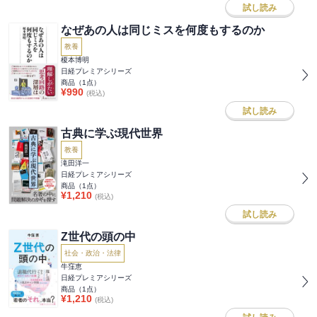
試し読み
なぜあの人は同じミスを何度もするのか
教養
榎本博明
日経プレミアシリーズ
商品（
1
点）
¥
990
(税込)
試し読み
古典に学ぶ現代世界
教養
滝田洋一
日経プレミアシリーズ
商品（
1
点）
¥
1,210
(税込)
試し読み
Z世代の頭の中
社会・政治・法律
牛窪恵
日経プレミアシリーズ
商品（
1
点）
¥
1,210
(税込)