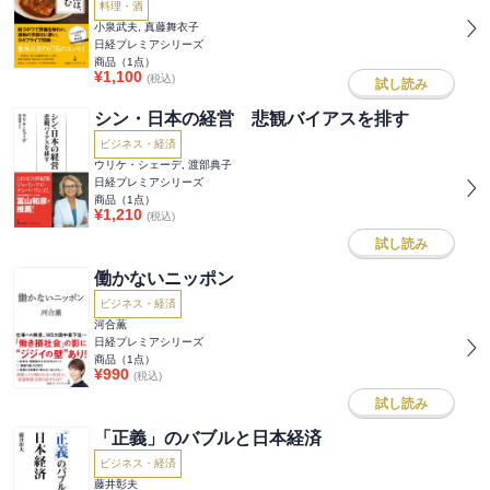
料理・酒
小泉武夫, 真藤舞衣子
日経プレミアシリーズ
商品（
1
点）
¥
1,100
(税込)
試し読み
シン・日本の経営 悲観バイアスを排す
ビジネス・経済
ウリケ・シェーデ, 渡部典子
日経プレミアシリーズ
商品（
1
点）
¥
1,210
(税込)
試し読み
働かないニッポン
ビジネス・経済
河合薫
日経プレミアシリーズ
商品（
1
点）
¥
990
(税込)
試し読み
「正義」のバブルと日本経済
ビジネス・経済
藤井彰夫