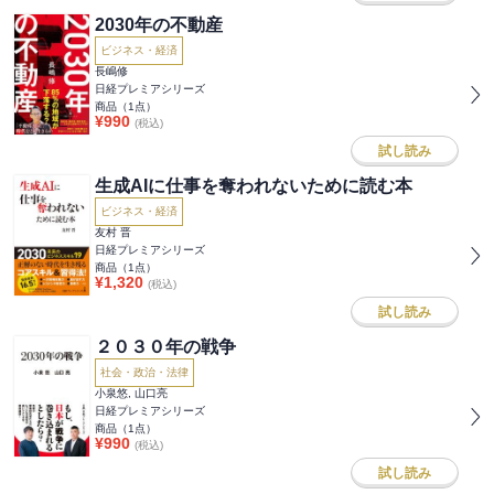
2030年の不動産
ビジネス・経済
長嶋修
日経プレミアシリーズ
商品（
1
点）
¥
990
(税込)
試し読み
生成AIに仕事を奪われないために読む本
ビジネス・経済
友村 晋
日経プレミアシリーズ
商品（
1
点）
¥
1,320
(税込)
試し読み
２０３０年の戦争
社会・政治・法律
小泉悠, 山口亮
日経プレミアシリーズ
商品（
1
点）
¥
990
(税込)
試し読み