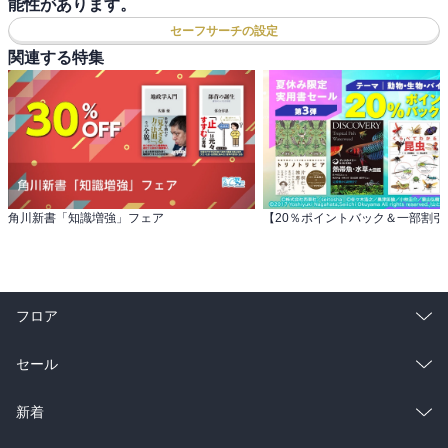
能性があります。
セーフサーチの設定
関連する特集
角川新書「知識増強」フェア
フロア
総合
コミック
セール
ラノベ
小説
総合
コミック
新着