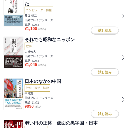
た
コンピュータ・情報
井口 耕二
日経プレミアシリーズ
商品（
1
点）
¥
1,100
(税込)
試し読み
それでも昭和なニッポン
教養
大橋牧人
日経プレミアシリーズ
商品（
1
点）
¥
1,045
(税込)
試し読み
日本のなかの中国
社会・政治・法律
中島恵
日経プレミアシリーズ
商品（
1
点）
¥
990
(税込)
試し読み
弱い円の正体 仮面の黒字国・日本