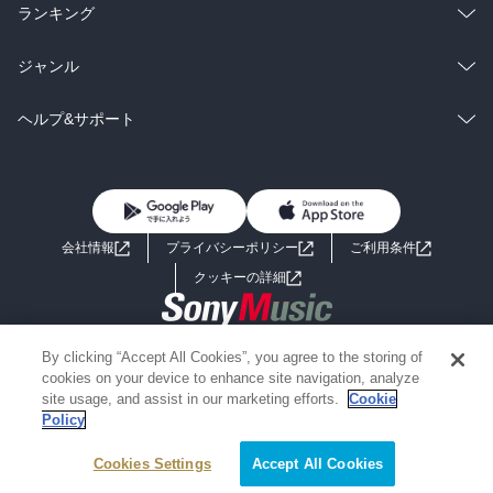
雑誌・グラビア
ビジネス・実用
ラノベ
小説
総合
コミック
ランキング
BL・TL
雑誌・グラビア
ビジネス・実用
ラノベ
小説
総合
コミック
ジャンル
BL・TL
雑誌・グラビア
ビジネス・実用
ラノベ
小説
コミック
男性コミック
ヘルプ&サポート
BL・TL
雑誌・グラビア
ビジネス・実用
女性コミック
コミック誌
初めての方へ
ヘルプ
BL・TL
ライトノベル
男子向けラノベ
よくあるご質問
お問い合わせ
会社情報
プライバシーポリシー
ご利用条件
女子向けラノベ
小説
利用規約
クッキーの詳細
国内小説
海外小説
Copyright 2017 - 2026 Sony Music Entertainment(Japan) Inc.
By clicking “Accept All Cookies”, you agree to the storing of
ミステリー
SF
Information on the site is for the Japan domestic market only
cookies on your device to enhance site navigation, analyze
powered by
site usage, and assist in our marketing efforts.
Cookie
Policy
歴史・時代小説
文学
Cookies Settings
絞り込み条件を変える
Accept All Cookies
雑誌
グラビア写真集