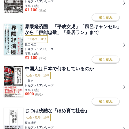
日経プレミアシリーズ
商品（
1
点）
¥
1,100
(税込)
試し読み
界隈経済圏 「平成女児」「風呂キャンセル」
から「伊能忠敬」「皇居ラン」まで
ビジネス・経済
牧口松二
日経プレミアシリーズ
商品（
1
点）
¥
1,100
(税込)
試し読み
中国人は日本で何をしているのか
社会・政治・法律
中島恵
日経プレミアシリーズ
商品（
1
点）
¥
990
(税込)
試し読み
じつは残酷な「ほめ育て社会」
社会・政治・法律
榎本博明
日経プレミアシリーズ