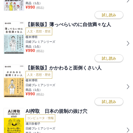
商品（
1
点）
¥
990
(税込)
試し読み
【新装版】薄っぺらいのに自信満々な人
人文・思想・歴史
榎本博明
日経プレミアシリーズ
商品（
1
点）
¥
990
(税込)
試し読み
【新装版】かかわると面倒くさい人
人文・思想・歴史
榎本博明
日経プレミアシリーズ
商品（
1
点）
¥
990
(税込)
試し読み
AI搾取 日本の規制の抜け穴
コンピュータ・情報
瀬川奈都子
日経プレミアシリーズ