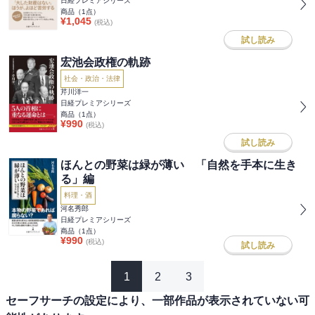
日経プレミアシリーズ
商品（
1
点）
¥
1,045
(税込)
試し読み
宏池会政権の軌跡
社会・政治・法律
芹川洋一
日経プレミアシリーズ
商品（
1
点）
¥
990
(税込)
試し読み
ほんとの野菜は緑が薄い 「自然を手本に生き
る」編
料理・酒
河名秀郎
日経プレミアシリーズ
商品（
1
点）
¥
990
(税込)
試し読み
1
2
3
セーフサーチの設定により、一部作品が表示されていない可