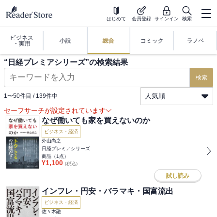
はじめて
会員登録
サインイン
検索
ビジネス
小説
総合
コミック
ラノベ
・実用
“
日経プレミアシリーズ
”の検索結果
検索
人気順
1
〜
50
件目 /
139
件中
セーフサーチが設定されています
なぜ働いても家を買えないのか
ビジネス・経済
外山尚之
日経プレミアシリーズ
商品（
1
点）
¥
1,100
(税込)
試し読み
インフレ・円安・バラマキ・国富流出
ビジネス・経済
佐々木融