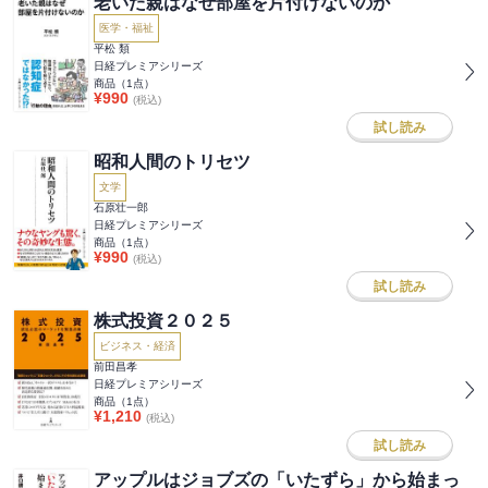
老いた親はなぜ部屋を片付けないのか
医学・福祉
平松 類
日経プレミアシリーズ
商品（
1
点）
¥
990
(税込)
試し読み
昭和人間のトリセツ
文学
石原壮一郎
日経プレミアシリーズ
商品（
1
点）
¥
990
(税込)
試し読み
株式投資２０２５
ビジネス・経済
前田昌孝
日経プレミアシリーズ
商品（
1
点）
¥
1,210
(税込)
試し読み
アップルはジョブズの「いたずら」から始まっ