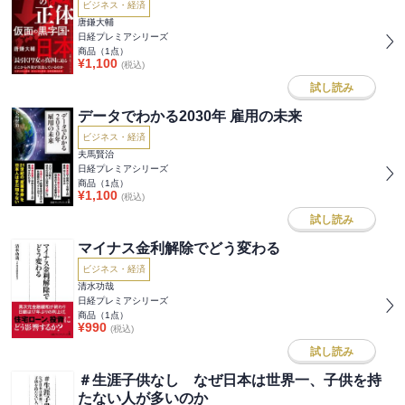
ビジネス・経済
唐鎌大輔
日経プレミアシリーズ
商品（
1
点）
¥
1,100
(税込)
試し読み
データでわかる2030年 雇用の未来
ビジネス・経済
夫馬賢治
日経プレミアシリーズ
商品（
1
点）
¥
1,100
(税込)
試し読み
マイナス金利解除でどう変わる
ビジネス・経済
清水功哉
日経プレミアシリーズ
商品（
1
点）
¥
990
(税込)
試し読み
＃生涯子供なし なぜ日本は世界一、子供を持
たない人が多いのか