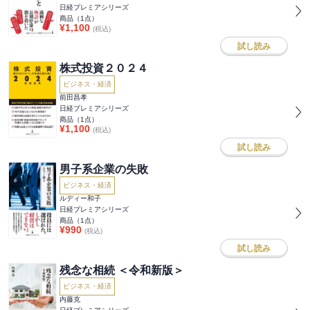
日経プレミアシリーズ
商品（
1
点）
¥
1,100
(税込)
試し読み
株式投資２０２４
ビジネス・経済
前田昌孝
日経プレミアシリーズ
商品（
1
点）
¥
1,100
(税込)
試し読み
男子系企業の失敗
ビジネス・経済
ルディー和子
日経プレミアシリーズ
商品（
1
点）
¥
990
(税込)
試し読み
残念な相続 ＜令和新版＞
ビジネス・経済
内藤克