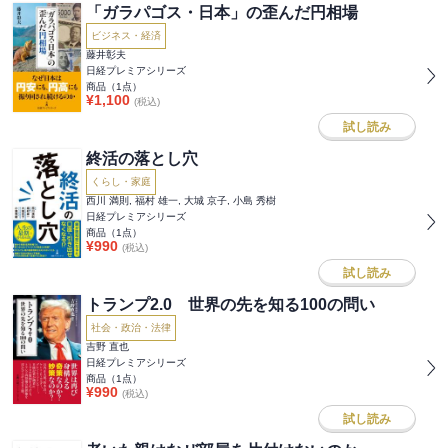
「ガラパゴス・日本」の歪んだ円相場
ビジネス・経済
藤井彰夫
日経プレミアシリーズ
商品（
1
点）
¥
1,100
(税込)
試し読み
終活の落とし穴
くらし・家庭
西川 満則, 福村 雄一, 大城 京子, 小島 秀樹
日経プレミアシリーズ
商品（
1
点）
¥
990
(税込)
試し読み
トランプ2.0 世界の先を知る100の問い
社会・政治・法律
吉野 直也
日経プレミアシリーズ
商品（
1
点）
¥
990
(税込)
試し読み