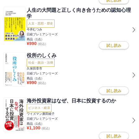
試し読み
人生の大問題と正しく向き合うための認知心理
学
人文・思想・歴史
今井むつみ
日経プレミアシリーズ
商品（
1
点）
¥
990
(税込)
試し読み
役所のしくみ
社会・政治・法律
久保田章市
日経プレミアシリーズ
商品（
1
点）
¥
990
(税込)
試し読み
海外投資家はなぜ、日本に投資するのか
ビジネス・経済
ワイズマン廣田綾子
日経プレミアシリーズ
商品（
1
点）
¥
1,100
(税込)
試し読み