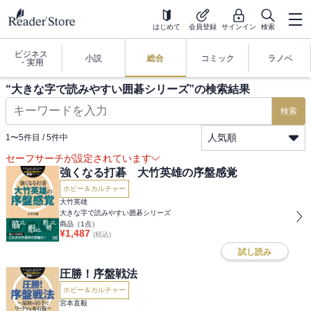
はじめて
会員登録
サインイン
検索
ビジネス
小説
総合
コミック
ラノベ
・実用
“
大きな字で読みやすい囲碁シリーズ
”の検索結果
検索
人気順
1
〜
5
件目 /
5
件中
セーフサーチが設定されています
強くなる打碁 大竹英雄の序盤感覚
ホビー＆カルチャー
大竹英雄
大きな字で読みやすい囲碁シリーズ
商品（
1
点）
¥
1,487
(税込)
試し読み
圧勝！序盤戦法
ホビー＆カルチャー
宮本直毅