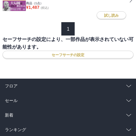
商品（
1
点）
¥
1,487
(税込)
試し読み
1
セーフサーチの設定により、一部作品が表示されていない可
能性があります。
セーフサーチの設定
フロア
総合
コミック
セール
ラノベ
小説
総合
コミック
新着
雑誌・グラビア
ビジネス・実用
ラノベ
小説
総合
コミック
ランキング