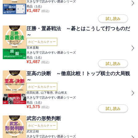
大きな字で読みやすい囲碁シリーズ
商品（
1
点）
¥
1,487
(税込)
試し読み
圧勝・置碁戦法 ～碁とはこうして打つものだ
～
ホビー＆カルチャー
宮本直毅
大きな字で読みやすい囲碁シリーズ
商品（
1
点）
¥
1,487
(税込)
試し読み
至高の決断 ～徹底比較！トップ棋士の大局観
～
ホビー＆カルチャー
依田紀基, 山下敬吾, 井山裕太
大きな字で読みやすい囲碁シリーズ
商品（
1
点）
¥
1,575
(税込)
試し読み
武宮の形勢判断
ホビー＆カルチャー
武宮正樹
大きな字で読みやすい囲碁シリーズ