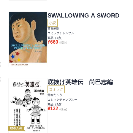
SWALLOWING A SWORD
小説
當眞嗣朗
コミックチャンプルー
商品（
1
点）
¥
660
(税込)
底抜け英雄伝 尚巴志編
コミック
青春たろう
コミックチャンプルー
商品（
2
点）
¥
132
(税込)
続巻入荷