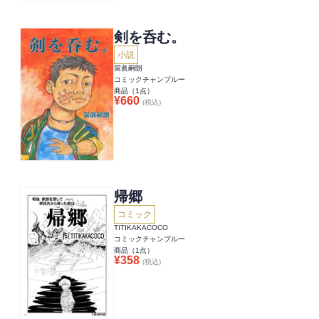
剣を呑む。
小説
當眞嗣朗
コミックチャンプルー
商品（
1
点）
¥
660
(税込)
帰郷
コミック
TITIKAKACOCO
コミックチャンプルー
商品（
1
点）
¥
358
(税込)