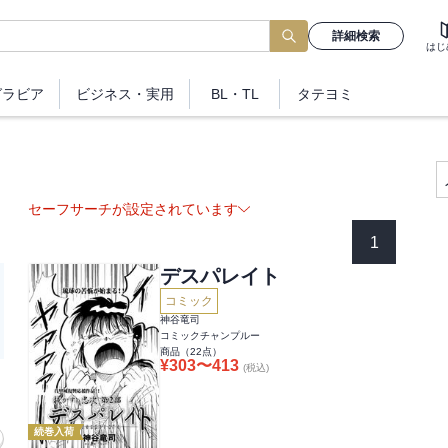
詳細検索
はじ
グラビア
ビジネス
・実用
BL・TL
タテヨミ
セーフサーチが設定されています
1
デスパレイト
コミック
神谷竜司
コミックチャンプルー
商品（
22
点）
¥
303
〜
413
(税込)
続巻入荷