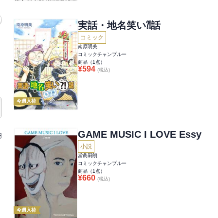
実話・地名笑い⁈話
コミック
南原明美
コミックチャンプルー
商品（
1
点）
¥
594
(税込)
今週入荷
GAME MUSIC I LOVE Essy
円
小説
當眞嗣朗
コミックチャンプルー
商品（
1
点）
¥
660
(税込)
今週入荷