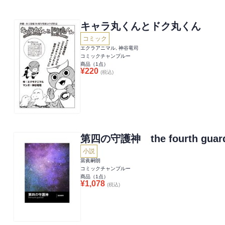
キャラ丸くんとドク丸くん
コミック
エクラアニマル, 神谷竜司
コミックチャンプルー
商品（
1
点）
¥
220
(税込)
第四の守護神 the fourth guard
小説
當眞嗣朗
コミックチャンプルー
商品（
1
点）
¥
1,078
(税込)