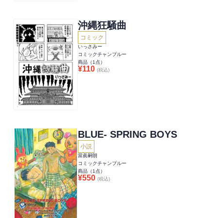
沖縄狂騒曲
コミック
いっさみー
コミックチャンプルー
商品（
1
点）
¥
110
(税込)
BLUE- SPRING BOYS
小説
當眞嗣朗
コミックチャンプルー
商品（
1
点）
¥
550
(税込)