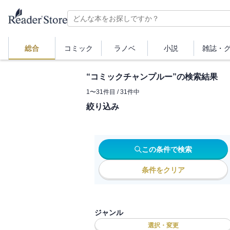
総合
コミック
ラノベ
小説
雑誌・
“
コミックチャンプルー
”の検索結果
1
〜
31
件目 /
31
件中
絞り込み
この条件で検索
条件をクリア
ジャンル
選択・変更