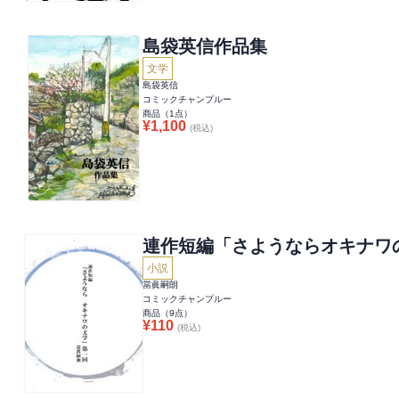
島袋英信作品集
文学
島袋英信
コミックチャンプルー
商品（
1
点）
¥
1,100
(税込)
連作短編「さようならオキナワ
小説
當眞嗣朗
コミックチャンプルー
商品（
9
点）
¥
110
(税込)