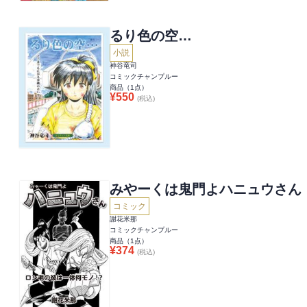
るり色の空…
小説
神谷竜司
コミックチャンプルー
商品（
1
点）
¥
550
(税込)
みやーくは鬼門よハニュウさん
コミック
謝花米那
コミックチャンプルー
商品（
1
点）
¥
374
(税込)