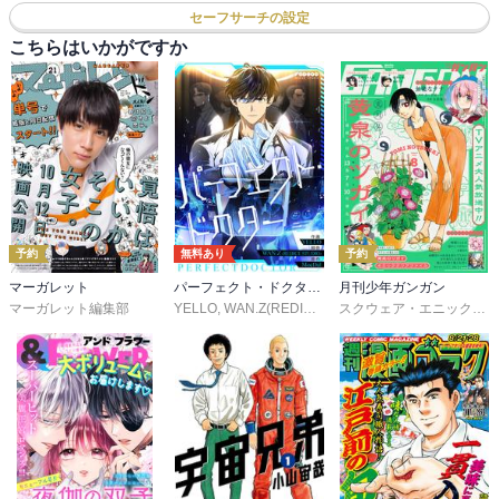
セーフサーチの設定
こちらはいかがですか
予約
無料あり
予約
マーガレット
パーフェクト・ドクター【タテヨミ】
月刊少年ガンガン
マーガレット編集部
YELLO
,
WAN.Z(REDICE STUDIO)
,
MoeDal
,
REDICE 
スクウェア・エニックス
,