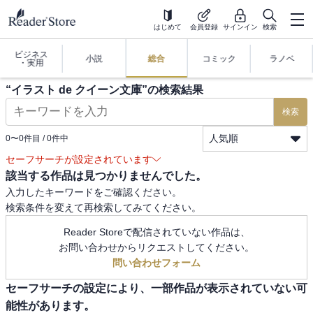
はじめて
会員登録
サインイン
検索
ビジネス
小説
総合
コミック
ラノベ
・実用
“
イラスト de クイーン文庫
”の検索結果
検索
人気順
0
〜
0
件目 /
0
件中
セーフサーチが設定されています
該当する作品は見つかりませんでした。
入力したキーワードをご確認ください。
検索条件を変えて再検索してみてください。
Reader Storeで配信されていない作品は、
お問い合わせからリクエストしてください。
問い合わせフォーム
セーフサーチの設定により、一部作品が表示されていない可
能性があります。