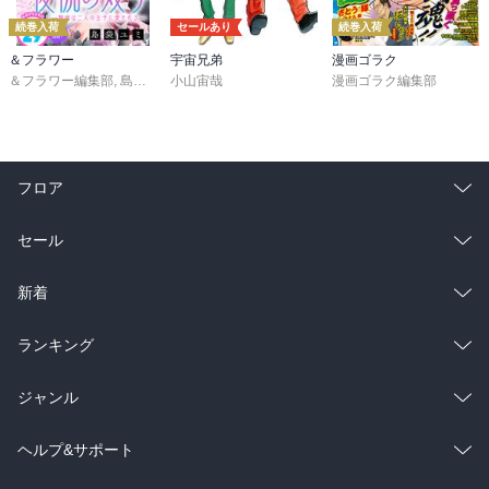
続巻入荷
セールあり
続巻入荷
＆フラワー
宇宙兄弟
漫画ゴラク
＆フラワー編集部
,
島袋ユミ
小山宙哉
,
ましい柚茉
,
甘宮ちか
,
真村澪生
漫画ゴラク編集部
,
もりなかもなか
,
三
フロア
総合
コミック
セール
ラノベ
小説
総合
コミック
新着
雑誌・グラビア
ビジネス・実用
ラノベ
小説
総合
コミック
ランキング
BL・TL
雑誌・グラビア
ビジネス・実用
ラノベ
小説
総合
コミック
ジャンル
BL・TL
雑誌・グラビア
ビジネス・実用
ラノベ
小説
コミック
男性コミック
ヘルプ&サポート