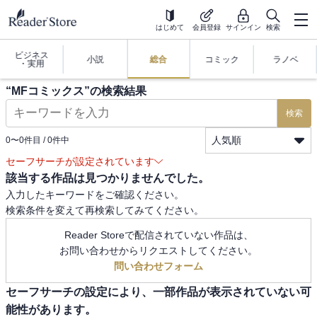
はじめて
会員登録
サインイン
検索
ビジネス
小説
総合
コミック
ラノベ
・実用
“
MFコミックス
”の検索結果
検索
人気順
0
〜
0
件目 /
0
件中
セーフサーチが設定されています
該当する作品は見つかりませんでした。
入力したキーワードをご確認ください。
検索条件を変えて再検索してみてください。
Reader Storeで配信されていない作品は、
お問い合わせからリクエストしてください。
問い合わせフォーム
セーフサーチの設定により、一部作品が表示されていない可
能性があります。