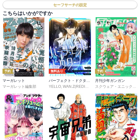
セーフサーチの設定
こちらはいかがですか
予約
無料あり
予約
マーガレット
パーフェクト・ドクター【タテヨミ】
月刊少年ガンガン
マーガレット編集部
YELLO
,
WAN.Z(REDICE STUDIO)
,
MoeDal
,
REDICE 
スクウェア・エニックス
,