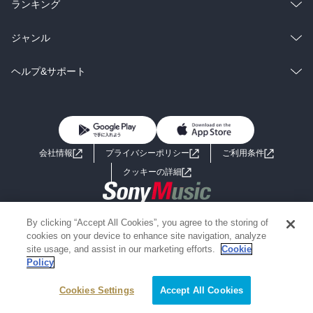
雑誌・グラビア
ビジネス・実用
ラノベ
小説
総合
コミック
ランキング
BL・TL
雑誌・グラビア
ビジネス・実用
ラノベ
小説
総合
コミック
ジャンル
BL・TL
雑誌・グラビア
ビジネス・実用
ラノベ
小説
コミック
男性コミック
ヘルプ&サポート
BL・TL
雑誌・グラビア
ビジネス・実用
女性コミック
コミック誌
初めての方へ
ヘルプ
BL・TL
ライトノベル
男子向けラノベ
よくあるご質問
お問い合わせ
会社情報
プライバシーポリシー
ご利用条件
女子向けラノベ
小説
利用規約
クッキーの詳細
国内小説
海外小説
Copyright 2017 - 2026 Sony Music Entertainment(Japan) Inc.
By clicking “Accept All Cookies”, you agree to the storing of
ミステリー
SF
Information on the site is for the Japan domestic market only
cookies on your device to enhance site navigation, analyze
powered by
site usage, and assist in our marketing efforts.
Cookie
Policy
歴史・時代小説
文学
Cookies Settings
絞り込み条件を変える
Accept All Cookies
雑誌
グラビア写真集