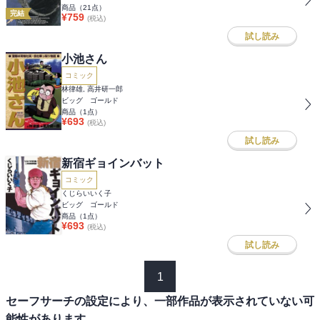
商品（
21
点）
完結
¥
759
(税込)
試し読み
小池さん
コミック
林律雄, 高井研一郎
ビッグ ゴールド
商品（
1
点）
¥
693
(税込)
試し読み
新宿ギョインバット
コミック
くじらいいく子
ビッグ ゴールド
商品（
1
点）
¥
693
(税込)
試し読み
1
セーフサーチの設定により、一部作品が表示されていない可
能性があります。