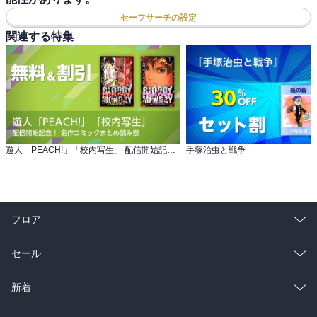
セーフサーチの設定
関連する特集
遊人「PEACH!」「校内写生」 配信開始記念！ 名作コミックまとめ読み祭
手塚治虫と戦争
フロア
総合
コミック
セール
ラノベ
小説
総合
コミック
新着