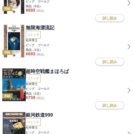
ビッグ ゴールド
商品（
6
点）
完結
¥
693
(税込)
試し読み
無限海漂流記
コミック
松本零士
ビッグ ゴールド
商品（
2
点）
完結
¥
693
(税込)
試し読み
超時空戦艦まほろば
コミック
松本零士
ビッグ ゴールド
商品（
2
点）
完結
¥
759
(税込)
試し読み
銀河鉄道999
コミック
松本零士
ビッグ ゴールド