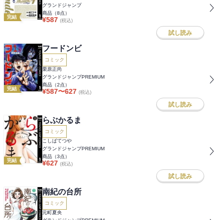
グランドジャンプ
商品（
8
点）
完結
¥
587
(税込)
試し読み
フードンビ
コミック
栗原正尚
グランドジャンプPREMIUM
商品（
2
点）
完結
¥
587
〜
627
(税込)
試し読み
らぶかるま
コミック
こしばてつや
グランドジャンプPREMIUM
商品（
3
点）
完結
¥
627
(税込)
試し読み
南紀の台所
コミック
元町夏央