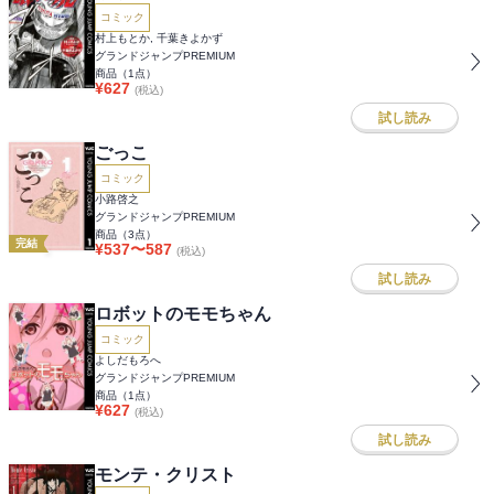
コミック
村上もとか, 千葉きよかず
グランドジャンプPREMIUM
商品（
1
点）
¥
627
(税込)
試し読み
ごっこ
コミック
小路啓之
グランドジャンプPREMIUM
商品（
3
点）
完結
¥
537
〜
587
(税込)
試し読み
ロボットのモモちゃん
コミック
よしだもろへ
グランドジャンプPREMIUM
商品（
1
点）
¥
627
(税込)
試し読み
モンテ・クリスト