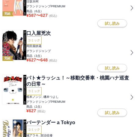
日坂水柯
グランドジャンプPREMIUM
商品（
6
点）
完結
¥
587
〜
627
(税込)
試し読み
口入屋兇次
コミック
岡田屋鉄蔵
グランドジャンプ
商品（
3
点）
完結
¥
627
〜
648
(税込)
試し読み
パト★ラッシュ！～移動交番車・桃園ハナ巡査
の日常～
コミック
根本ノンジ, 磯本つよし
グランドジャンプPREMIUM
商品（
2
点）
¥
627
(税込)
試し読み
バーテンダー a Tokyo
コミック
城アラキ, 加治佐修