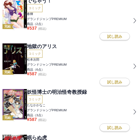
でちゃう！
コミック
春輝
グランドジャンプPREMIUM
商品（
2
点）
完結
¥
537
(税込)
試し読み
地獄のアリス
コミック
松本次郎
グランドジャンプPREMIUM
商品（
6
点）
完結
¥
587
(税込)
試し読み
妖怪博士の明治怪奇教授録
コミック
たなかかなこ
グランドジャンプPREMIUM
商品（
3
点）
完結
¥
587
(税込)
試し読み
眠らぬ虎