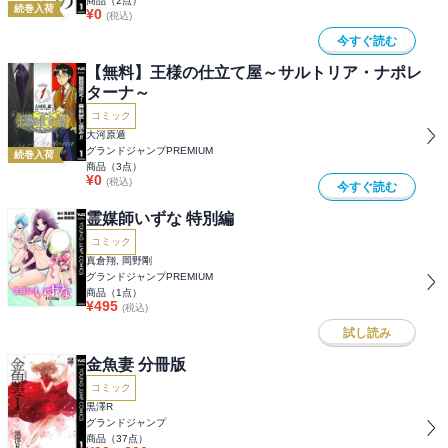
商品（
2
点）
続巻入荷
¥
0
(税込)
今すぐ読む
【無料】王様の仕立て屋～サルトリア・ナポレ
ターナ～
コミック
大河原遁
グランドジャンプPREMIUM
続巻入荷
商品（
3
点）
¥
0
(税込)
今すぐ読む
霊媒師いずな 特別編
コミック
真倉翔, 岡野剛
グランドジャンプPREMIUM
商品（
1
点）
¥
495
(税込)
試し読み
金魚妻 分冊版
コミック
黒澤R
グランドジャンプ
商品（
37
点）