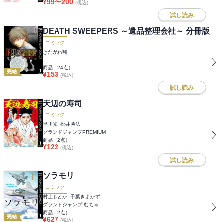
¥
99
〜
200
(税込)
試し読み
DEATH SWEEPERS ～遺品整理会社～ 分冊版
コミック
きたがわ翔
-
商品（
24
点）
完結
¥
153
(税込)
試し読み
天辺の寿司
コミック
早川光, 松井勝法
グランドジャンプPREMIUM
商品（
2
点）
¥
122
(税込)
試し読み
ソラモリ
コミック
村上もとか, 千葉きよかず
グランドジャンプ むちゃ
商品（
2
点）
完結
¥
627
(税込)