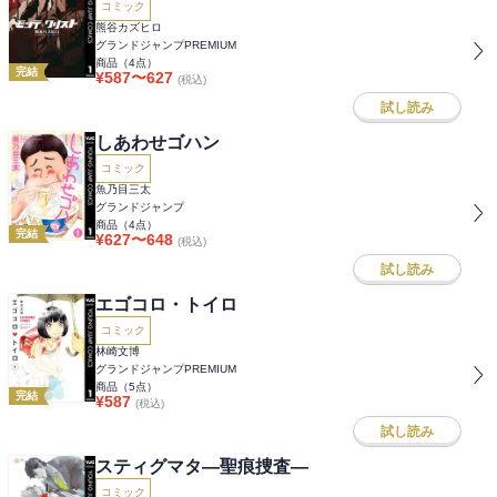
コミック
熊谷カズヒロ
グランドジャンプPREMIUM
商品（
4
点）
完結
¥
587
〜
627
(税込)
試し読み
しあわせゴハン
コミック
魚乃目三太
グランドジャンプ
商品（
4
点）
完結
¥
627
〜
648
(税込)
試し読み
エゴコロ・トイロ
コミック
林崎文博
グランドジャンプPREMIUM
商品（
5
点）
完結
¥
587
(税込)
試し読み
スティグマタ―聖痕捜査―
コミック