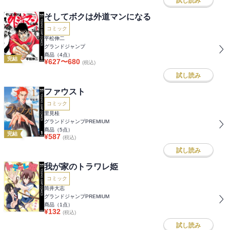
試し読み
そしてボクは外道マンになる
コミック
平松伸二
グランドジャンプ
商品（
4
点）
完結
¥
627
〜
680
(税込)
試し読み
ファウスト
コミック
里見桂
グランドジャンプPREMIUM
商品（
5
点）
完結
¥
587
(税込)
試し読み
我が家のトラワレ姫
コミック
筒井大志
グランドジャンプPREMIUM
商品（
1
点）
¥
132
(税込)
試し読み