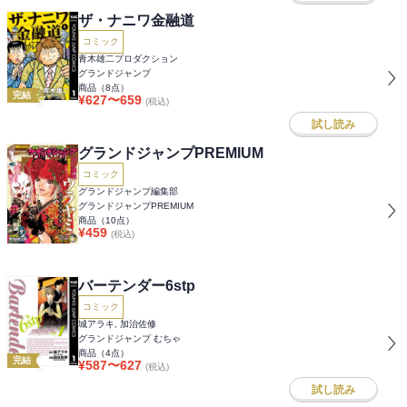
ザ・ナニワ金融道
コミック
青木雄二プロダクション
グランドジャンプ
商品（
8
点）
完結
¥
627
〜
659
(税込)
試し読み
グランドジャンプPREMIUM
コミック
グランドジャンプ編集部
グランドジャンプPREMIUM
商品（
10
点）
¥
459
(税込)
バーテンダー6stp
コミック
城アラキ, 加治佐修
グランドジャンプ むちゃ
商品（
4
点）
完結
¥
587
〜
627
(税込)
試し読み