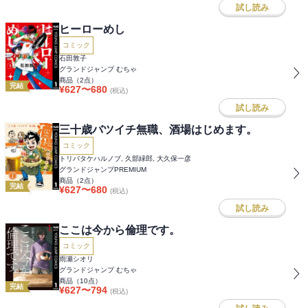
試し読み
ヒーローめし
コミック
石田敦子
グランドジャンプ むちゃ
商品（
2
点）
完結
¥
627
〜
680
(税込)
試し読み
三十歳バツイチ無職、酒場はじめます。
コミック
トリバタケハルノブ, 久部緑郎, 大久保一彦
グランドジャンプPREMIUM
商品（
2
点）
完結
¥
627
〜
680
(税込)
試し読み
ここは今から倫理です。
コミック
雨瀬シオリ
グランドジャンプ むちゃ
商品（
10
点）
完結
¥
627
〜
794
(税込)