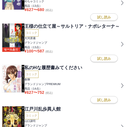
めちゃコミック
商品（
13
点）
¥
627
〜
680
(税込)
試し読み
王様の仕立て屋～サルトリア・ナポレターナ～
コミック
大河原遁
グランドジャンプ
商品（
13
点）
セールあり
¥
100
〜
587
(税込)
試し読み
私のHな履歴書みてください
コミック
春輝
グランドジャンプPREMIUM
商品（
14
点）
¥
627
〜
752
(税込)
試し読み
江戸川乱歩異人館
コミック
山口譲司
グランドジャンプ