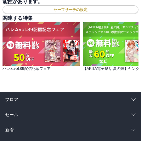
能性があります。
セーフサーチの設定
関連する特集
ハレムvol.89配信記念フェア
フロア
総合
コミック
セール
ラノベ
小説
総合
コミック
新着