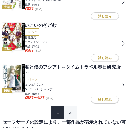
グランドジャンプPREMIUM
商品（
4
点）
完結
¥
627
(税込)
試し読み
いこいのそどむ
コミック
北村游児
グランドジャンプ
商品（
2
点）
完結
¥
587
(税込)
試し読み
君と僕のアシアト～タイムトラベル春日研究所
～
コミック
よしづきくみち
Oh スーパージャンプ
完結
商品（
6
点）
¥
587
〜
627
(税込)
試し読み
1
2
セーフサーチの設定により、一部作品が表示されていない可