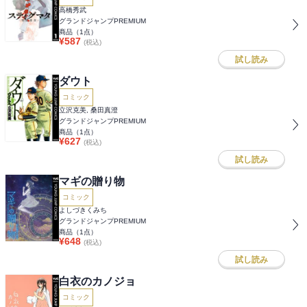
高橋秀武
グランドジャンプPREMIUM
商品（
1
点）
¥
587
(税込)
試し読み
ダウト
コミック
立沢克美, 桑田真澄
グランドジャンプPREMIUM
商品（
1
点）
¥
627
(税込)
試し読み
マギの贈り物
コミック
よしづきくみち
グランドジャンプPREMIUM
商品（
1
点）
¥
648
(税込)
試し読み
白衣のカノジョ
コミック