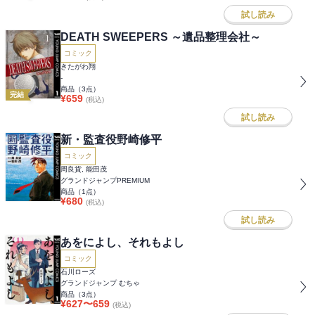
試し読み
DEATH SWEEPERS ～遺品整理会社～
コミック
きたがわ翔
-
商品（
3
点）
完結
¥
659
(税込)
試し読み
新・監査役野崎修平
コミック
周良貨, 能田茂
グランドジャンプPREMIUM
商品（
1
点）
¥
680
(税込)
試し読み
あをによし、それもよし
コミック
石川ローズ
グランドジャンプ むちゃ
商品（
3
点）
¥
627
〜
659
(税込)