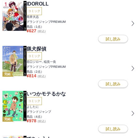
IDOROLL
コミック
筒井大志
グランドジャンプPREMIUM
商品（
1
点）
¥
627
(税込)
試し読み
猟犬探偵
コミック
谷口ジロー, 稲見一良
グランドジャンプPREMIUM
商品（
2
点）
完結
¥
814
(税込)
試し読み
いつかモテるかな
コミック
よしたに
グランドジャンプ
商品（
4
点）
完結
¥
978
(税込)
試し読み