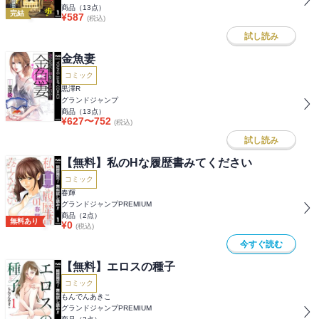
商品（
13
点）
完結
¥
587
(税込)
試し読み
金魚妻
コミック
黒澤R
グランドジャンプ
商品（
13
点）
¥
627
〜
752
(税込)
試し読み
【無料】私のHな履歴書みてください
コミック
春輝
グランドジャンプPREMIUM
商品（
2
点）
無料あり
¥
0
(税込)
今すぐ読む
【無料】エロスの種子
コミック
もんでんあきこ
グランドジャンプPREMIUM