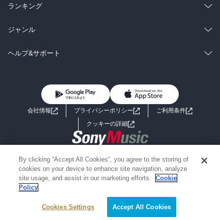
雑誌・グラビア
ビジネス・実用
ラノベ
小説
総合
コミック
ランキング
BL・TL
雑誌・グラビア
ビジネス・実用
ラノベ
小説
総合
コミック
ジャンル
BL・TL
雑誌・グラビア
ビジネス・実用
ラノベ
小説
コミック
男性コミック
ヘルプ&サポート
BL・TL
雑誌・グラビア
ビジネス・実用
女性コミック
コミック誌
初めての方へ
ヘルプ
BL・TL
ライトノベル
男子向けラノベ
よくあるご質問
お問い合わせ
会社情報
プライバシーポリシー
ご利用条件
女子向けラノベ
小説
利用規約
クッキーの詳細
国内小説
海外小説
Copyright 2017 - 2026 Sony Music Entertainment(Japan) Inc.
By clicking “Accept All Cookies”, you agree to the storing of
ミステリー
SF
Information on the site is for the Japan domestic market only
cookies on your device to enhance site navigation, analyze
powered by
site usage, and assist in our marketing efforts.
Cookie
Policy
歴史・時代小説
文学
Cookies Settings
絞り込み条件を変える
Accept All Cookies
雑誌
グラビア写真集