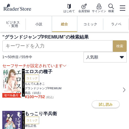
はじめて
会員登録
サインイン
検索
ビジネス
小説
総合
コミック
ラノベ
・実用
“
グランドジャンプPREMIUM
”の検索結果
検索
人気順
1
〜
50
件目 /
55
件中
セーフサーチが設定されています
エロスの種子
コミック
もんでんあきこ
グランドジャンプPREMIUM
商品（
10
点）
セールあり
¥
100
〜
752
(税込)
試し読み
もっこり半兵衛
コミック
徳弘正也