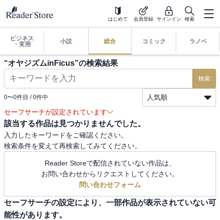
はじめて
会員登録
サインイン
検索
ビジネス
小説
総合
コミック
ラノベ
・実用
“
オヤジズムinFicus
”の検索結果
検索
人気順
0
〜
0
件目 /
0
件中
セーフサーチが設定されています
該当する作品は見つかりませんでした。
入力したキーワードをご確認ください。
検索条件を変えて再検索してみてください。
Reader Storeで配信されていない作品は、
お問い合わせからリクエストしてください。
問い合わせフォーム
セーフサーチの設定により、一部作品が表示されていない可
能性があります。