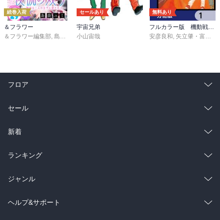
続巻入荷
セールあり
無料あり
＆フラワー
宇宙兄弟
フルカラー版 機動戦士ガンダムTHE ORIGIN【分冊版】
＆フラワー編集部
,
島袋ユミ
小山宙哉
,
ましい柚茉
,
甘宮ちか
,
真村澪生
安彦良和
,
もりなかもなか
,
矢立肇・富野由悠季
,
三
フロア
総合
コミック
セール
ラノベ
小説
総合
コミック
新着
雑誌・グラビア
ビジネス・実用
ラノベ
小説
総合
コミック
ランキング
BL・TL
雑誌・グラビア
ビジネス・実用
ラノベ
小説
総合
コミック
ジャンル
BL・TL
雑誌・グラビア
ビジネス・実用
ラノベ
小説
コミック
男性コミック
ヘルプ&サポート