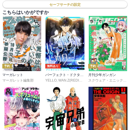
セーフサーチの設定
こちらはいかがですか
予約
無料あり
予約
マーガレット
パーフェクト・ドクター【タテヨミ】
月刊少年ガンガン
マーガレット編集部
YELLO
,
WAN.Z(REDICE STUDIO)
,
MoeDal
,
REDICE 
スクウェア・エニックス
,