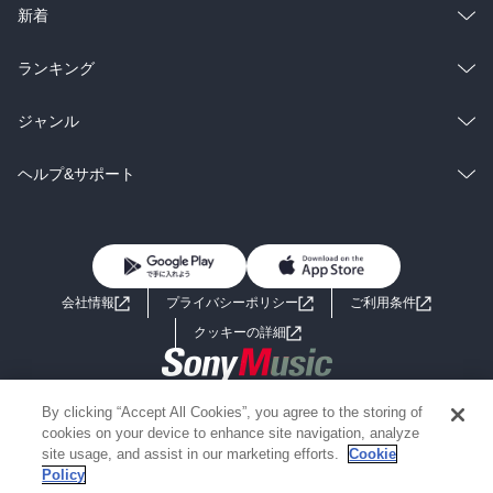
ラノベ
小説
総合
コミック
新着
雑誌・グラビア
ビジネス・実用
ラノベ
小説
総合
コミック
ランキング
BL・TL
雑誌・グラビア
ビジネス・実用
ラノベ
小説
総合
コミック
ジャンル
BL・TL
雑誌・グラビア
ビジネス・実用
ラノベ
小説
コミック
男性コミック
ヘルプ&サポート
BL・TL
雑誌・グラビア
ビジネス・実用
女性コミック
コミック誌
初めての方へ
ヘルプ
BL・TL
ライトノベル
男子向けラノベ
よくあるご質問
お問い合わせ
会社情報
プライバシーポリシー
ご利用条件
女子向けラノベ
小説
利用規約
クッキーの詳細
国内小説
海外小説
Copyright 2017 - 2026 Sony Music Entertainment(Japan) Inc.
By clicking “Accept All Cookies”, you agree to the storing of
ミステリー
SF
Information on the site is for the Japan domestic market only
cookies on your device to enhance site navigation, analyze
powered by
site usage, and assist in our marketing efforts.
Cookie
Policy
歴史・時代小説
文学