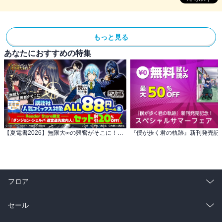
もっと見る
あなたにおすすめの特集
【夏電書2026】無限大∞の興奮がそこに！講談社 人気コミックス対象ALL88円(税込)セール
フロア
総合
コミック
セール