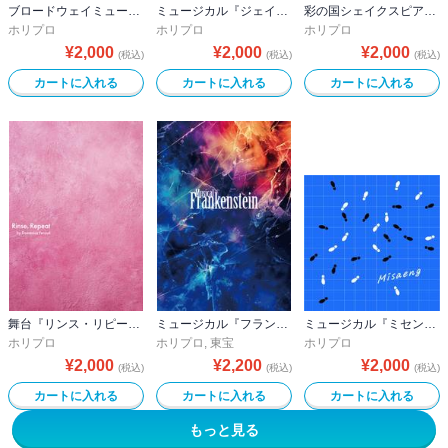
ブロードウェイミュージカル『ピーター・パン』2025 公演プログラム
ミュージカル『ジェイミー』2025ver.公演プログラム
彩の国シェイクスピア・シリーズ2nd Vol.２『マクベス』公演プログラム
ホリプロ
ホリプロ
ホリプロ
¥
2,000
¥
2,000
¥
2,000
(税込)
(税込)
(税込)
カートに入れる
カートに入れる
カートに入れる
舞台『リンス・リピート ―そして、再び繰り返す―』公演プログラム
ミュージカル『フランケンシュタイン』公演プログラム
ミュージカル『ミセン』公演プログラム
ホリプロ
ホリプロ
,
東宝
ホリプロ
¥
2,000
¥
2,200
¥
2,000
(税込)
(税込)
(税込)
カートに入れる
カートに入れる
カートに入れる
もっと見る