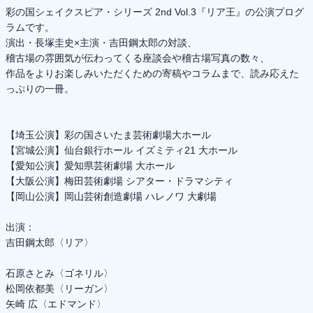
彩の国シェイクスピア・シリーズ 2nd Vol.3『リア王』の公演プログ
ラムです。
演出・長塚圭史×主演・吉田鋼太郎の対談、
稽古場の雰囲気が伝わってくる座談会や稽古場写真の数々、
作品をよりお楽しみいただくための寄稿やコラムまで、読み応えた
っぷりの一冊。
【埼玉公演】彩の国さいたま芸術劇場大ホール
【宮城公演】仙台銀行ホール イズミティ21 大ホール
【愛知公演】愛知県芸術劇場 大ホール
【大阪公演】梅田芸術劇場 シアター・ドラマシティ
【岡山公演】岡山芸術創造劇場 ハレノワ 大劇場
出演：
吉田鋼太郎〈リア〉
石原さとみ〈ゴネリル〉
松岡依都美〈リーガン〉
矢崎 広〈エドマンド〉