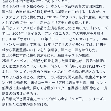
も評される四大悲劇の一つである『リア王』。
タイトルロールを務めるのは、本シリーズ芸術監督の吉田鋼太郎。
演出は、吉田が厚い信頼を寄せる長塚圭史が手がける。長塚がシェ
イクスピア作品に挑むのは、2013年『マクベス』以来2度目。劇作家
としての視点を生かし、新たな『リア王』像を提示する。
吉田がシェイクスピア作品で主演を務めるのは9年ぶり。前シリーズ
では、2004年『タイタス・アンドロニカス』での初主演を皮切り
に、07年『オセロー』、11年『アントニーとクレオパトラ』、13年
『ヘンリー四世』で主演。17年『アテネのタイモン』では、蜷川幸
雄から芸術監督のバトンを引き継ぎ、演出と主演を兼任した。
吉田と共に本作に挑む共演者にも、精鋭キャストが集結。
25年『マクベス』で鮮烈な印象を残した藤原竜也が、義弟の陰謀に
より追放されるエドガー役を、前シリーズ『終わりよければすべて
よし』でヒロインを務めた石原さとみが、初挑戦の役柄となる長女
ゴネリル役を演じる。次女リーガン役に松岡依都美、私生児エドマ
ンド役に矢崎 広、末娘コーディーリア役に吉田美月喜、忠臣ケント
伯爵役に山内圭哉、同じく忠臣グロスター伯爵役に山西 惇など、演
劇界の強者達がそろう。
吉田鋼太郎と長塚圭史のタッグが生み出す『リア王』、シリーズに
刻む新たな歴史が幕を開ける。