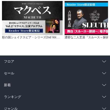
彩の国シェイクスピア・シリーズ2nd Vol.２『マクベス』公演プログラム 限定配信！
フロア
総合
コミック
セール
ラノベ
小説
総合
コミック
新着
雑誌・グラビア
ビジネス・実用
ラノベ
小説
総合
コミック
ランキング
BL・TL
雑誌・グラビア
ビジネス・実用
ラノベ
小説
総合
コミック
ジャンル