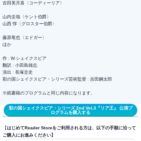
吉田美月喜〈コーディーリア〉
山内圭哉〈ケント伯爵〉
山西 惇〈グロスター伯爵〉
藤原竜也〈エドガー〉
ほか
作 : W.シェイクスピア
翻訳 : 小田島雄志
演出 : 長塚圭史
彩の国シェイクスピア・シリーズ芸術監督 : 吉田鋼太郎
※紙書籍のプログラムと同じ内容になります。
彩の国シェイクスピア・シリーズ 2nd Vol.3『リア王』 公演プ
ログラムを購入する
【
はじめてReader Storeをご利用される方は、以下の手順に沿って
ご購入にお進みください】