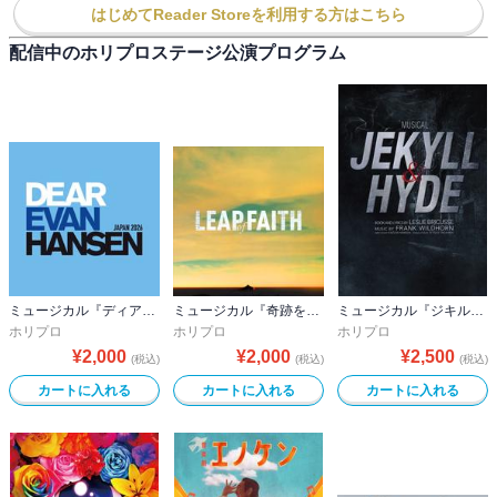
はじめてReader Storeを利用する方はこちら
配信中のホリプロステージ公演プログラム
ミュージカル『ディア・エヴァン・ハンセン』公演プログラム －稽古場写真ver.&舞台写真ver. 合本－
ミュージカル『奇跡を呼ぶ男』公演プログラム
ミュージカル『ジキル＆ハイド』2026ver.公演プログラム
ホリプロ
ホリプロ
ホリプロ
¥
2,000
¥
2,000
¥
2,500
(税込)
(税込)
(税込)
カートに入れる
カートに入れる
カートに入れる