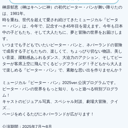
榊原郁恵（榊はキヘンに神）の初代ピーター・パンが舞い降りたの
は、1981年。
時を重ね、世代を超えて愛され続けてきたミュージカル『ピータ
ー・パン』は、今年で、記念すべき45年目を迎えます。今年も日本
中の子どもたち、そして大人たちに、夢と冒険の世界をお届けしま
す。
いつまでも子どもでいたいピーター・パンと、ネバーランドの冒険
で成長する子どもたちの、楽しくて、ちょっぴり切ない物語。美し
い音楽、躍動感あふれるダンス、大迫力のアクション、そしてピー
ターが客席上空に飛んでくるビッグフライング！子どもから大人ま
で楽しめる『ピーター・パン』で、素敵な思い出を作りませんか？
ミュージカル『ピーター・パン』2025ver.公演プログラムです。
ピーター・パンの世界をもっと知り、もっと遊べる特別プログラ
ム！
キャストのビジュアル写真、スペシャル対談、劇場大冒険、クイ
ズ…
ページをめくるたびにネバーランドが広がります！
公演期間：2025年7月〜8月