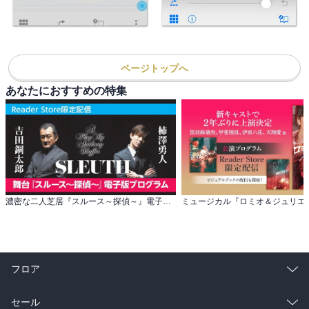
ページトップへ
あなたにおすすめの特集
濃密な二人芝居『スルース～探偵～』電子版公演プログラム配信！
フロア
総合
コミック
セール