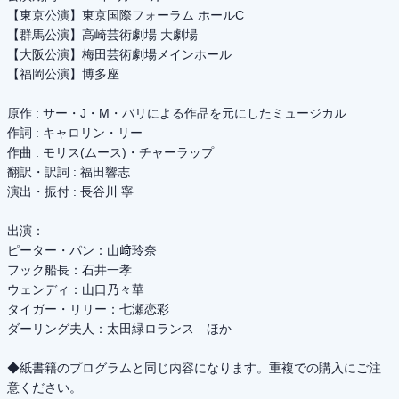
【東京公演】東京国際フォーラム ホールC
【群馬公演】高崎芸術劇場 大劇場
【大阪公演】梅田芸術劇場メインホール
【福岡公演】博多座
原作 : サー・J・M・バリによる作品を元にしたミュージカル
作詞 : キャロリン・リー
作曲 : モリス(ムース)・チャーラップ
翻訳・訳詞 : 福田響志
演出・振付 : 長谷川 寧
出演：
ピーター・パン：山﨑玲奈
フック船長：石井一孝
ウェンディ：山口乃々華
タイガー・リリー：七瀬恋彩
ダーリング夫人：太田緑ロランス ほか
◆紙書籍のプログラムと同じ内容になります。重複での購入にご注
意ください。