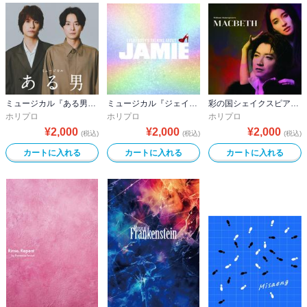
ミュージカル『ある男』公演プログラム
ミュージカル『ジェイミー』2025ver.公演プログラム
彩の国シェイクスピア・シリーズ2nd Vol.２『マクベス』公演プログラム
ホリプロ
ホリプロ
ホリプロ
¥
2,000
¥
2,000
¥
2,000
(税込)
(税込)
(税込)
カートに入れる
カートに入れる
カートに入れる