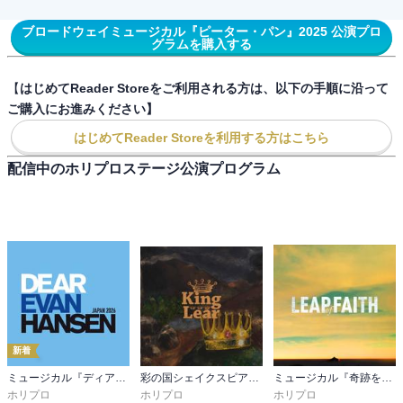
ブロードウェイミュージカル『ピーター・パン』2025 公演プロ
グラムを購入する
【
はじめてReader Storeをご利用される方は、以下の手順に沿って
ご購入にお進みください】
はじめてReader Storeを利用する方はこちら
配信中のホリプロステージ公演プログラム
新着
ミュージカル『ディア・エヴァン・ハンセン』公演プログラム －稽古場写真ver.&舞台写真ver. 合本－
彩の国シェイクスピア・シリーズ 2nd Vol.3『リア王』公演プログラム
ミュージカル『奇跡を呼ぶ男』公演プログラム
ホリプロ
ホリプロ
ホリプロ