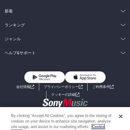
ラノベ
小説
総合
コミック
新着
雑誌・グラビア
ビジネス・実用
ラノベ
小説
総合
コミック
ランキング
BL・TL
雑誌・グラビア
ビジネス・実用
ラノベ
小説
総合
コミック
ジャンル
BL・TL
雑誌・グラビア
ビジネス・実用
ラノベ
小説
コミック
男性コミック
ヘルプ&サポート
BL・TL
雑誌・グラビア
ビジネス・実用
女性コミック
コミック誌
初めての方へ
ヘルプ
BL・TL
ライトノベル
男子向けラノベ
よくあるご質問
お問い合わせ
会社情報
プライバシーポリシー
ご利用条件
女子向けラノベ
小説
利用規約
クッキーの詳細
国内小説
海外小説
Copyright 2017 - 2026 Sony Music Entertainment(Japan) Inc.
By clicking “Accept All Cookies”, you agree to the storing of
ミステリー
SF
Information on the site is for the Japan domestic market only
cookies on your device to enhance site navigation, analyze
powered by
site usage, and assist in our marketing efforts.
Cookie