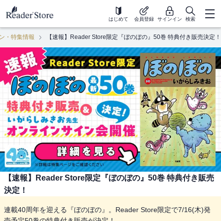
はじめて
会員登録
サインイン
検索
ン・特集情報
【速報】Reader Store限定『ぼのぼの』50巻 特典付き販売決定！
【速報】Reader Store限定『ぼのぼの』50巻 特典付き販売
決定！
連載40周年を迎える『ぼのぼの』。Reader Store限定で7/16(木)発
売予定50巻の特典付き販売が決定！