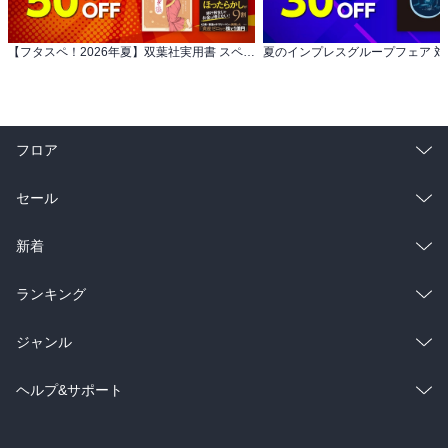
【フタスペ！2026年夏】双葉社実用書 スペシャルな8月フェア 対象作品50％OFF
フロア
総合
コミック
セール
ラノベ
小説
総合
コミック
新着
雑誌・グラビア
ビジネス・実用
ラノベ
小説
総合
コミック
ランキング
BL・TL
雑誌・グラビア
ビジネス・実用
ラノベ
小説
総合
コミック
ジャンル
BL・TL
雑誌・グラビア
ビジネス・実用
ラノベ
小説
コミック
男性コミック
ヘルプ&サポート
BL・TL
雑誌・グラビア
ビジネス・実用
女性コミック
コミック誌
初めての方へ
ヘルプ