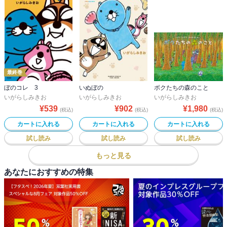
最終巻
ぼのコレ 3
いぬぼの
ボクたちの森のこと
いがらしみきお
いがらしみきお
いがらしみきお
¥
539
¥
902
¥
1,980
(税込)
(税込)
(税込)
カートに入れる
カートに入れる
カートに入れる
試し読み
試し読み
試し読み
もっと見る
あなたにおすすめの特集