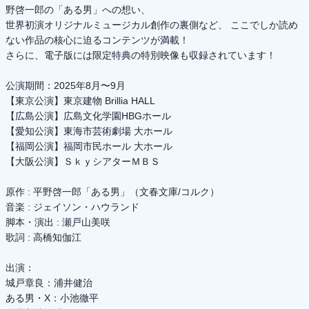
野啓一郎の「ある男」への想い、
世界初演オリジナルミュージカル創作の裏側など、 ここでしか読め
ない作品の核心に迫るコンテンツが満載！
さらに、電子版には限定特典の特別映像も収録されています！
公演期間：2025年8月〜9月
【東京公演】東京建物 Brillia HALL
【広島公演】広島文化学園HBGホール
【愛知公演】東海市芸術劇場 大ホール
【福岡公演】福岡市民ホール 大ホール
【大阪公演】ＳｋｙシアターＭＢＳ
原作 : 平野啓一郎「ある男」（文春文庫/コルク）
音楽 : ジェイソン・ハウランド
脚本・演出 : 瀬戸山美咲
歌詞 : 高橋知伽江
出演：
城戸章良：浦井健治
ある男・X：小池徹平