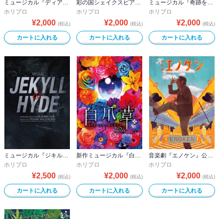
ミュージカル『ディア・エヴァン・ハンセン』公演プログラム －稽古場写真ver.&舞台写真ver. 合本－
彩の国シェイクスピア・シリーズ 2nd Vol.3『リア王』公演プログラム
ミュージカル『奇跡を呼ぶ男』公演プログラム
ホリプロ
ホリプロ
ホリプロ
¥
2,000
¥
2,000
¥
2,000
(税込)
(税込)
(税込)
カートに入れる
カートに入れる
カートに入れる
ミュージカル『ジキル＆ハイド』2026ver.公演プログラム
新作ミュージカル『白爪草』公演プログラム
音楽劇『エノケン』公演プログラム
ホリプロ
ホリプロ
ホリプロ
¥
2,500
¥
2,000
¥
2,000
(税込)
(税込)
(税込)
カートに入れる
カートに入れる
カートに入れる