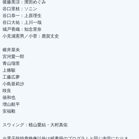
後藤美涼：濱田めぐみ
谷口里枝：ソニン
谷口恭一：上原理生
谷口大祐：上川一哉
城戸香織：知念里奈
小見浦憲男／小菅：鹿賀丈史
碓井菜央
宮河愛一郎
青山瑠里
上條駿
工藤広夢
小島亜莉沙
咲良
俵和也
増山航平
安福毅
スウィング：植山愛結・大村真佑
※電子版特典映像以外は紙書籍のプログラムと同じ内容になりま