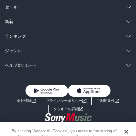
総合
コミック
セール
ラノベ
小説
総合
コミック
新着
雑誌・グラビア
ビジネス・実用
ラノベ
小説
総合
コミック
ランキング
BL・TL
雑誌・グラビア
ビジネス・実用
ラノベ
小説
総合
コミック
ジャンル
BL・TL
雑誌・グラビア
ビジネス・実用
ラノベ
小説
コミック
男性コミック
ヘルプ&サポート
BL・TL
雑誌・グラビア
ビジネス・実用
女性コミック
コミック誌
初めての方へ
ヘルプ
BL・TL
ライトノベル
男子向けラノベ
よくあるご質問
お問い合わせ
会社情報
プライバシーポリシー
ご利用条件
女子向けラノベ
小説
利用規約
クッキーの詳細
国内小説
海外小説
Copyright 2017 - 2026 Sony Music Entertainment(Japan) Inc.
By clicking “Accept All Cookies”, you agree to the storing of
ミステリー
SF
Information on the site is for the Japan domestic market only