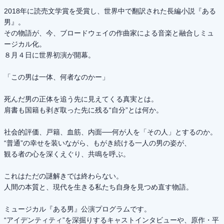
2018年に読売文学賞を受賞し、世界中で翻訳された長編小説『ある
男』。
その物語が、今、ブロードウェイの作曲家による音楽と融合しミュ
ージカル化。
８月４日に世界初演が開幕。
「この男は一体、何者なのかー」
死んだ男の正体を追う先に見えてくる真実とは。
肩書も国籍も剥ぎ取った先に残る“自分”とは何か。
社会的評価、戸籍、血筋、内面──何が人を「その人」とするのか。
“普通”の幸せを装いながら、もがき続ける一人の男の姿が、
観る者の心を深くえぐり、共鳴を呼ぶ。
これはただの謎解きでは終わらない。
人間の本質と、現代を生きる私たち自身を見つめ直す物語。
ミュージカル『ある男』公演プログラムです。
“アイデンティティ”を深掘りするキャストインタビューや、原作・平