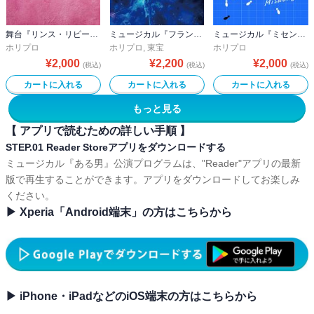
舞台『リンス・リピート ―そして、再び繰り返す―』公演プログラム
ミュージカル『フランケンシュタイン』公演プログラム
ミュージカル『ミセン』公演プログラム
ホリプロ
ホリプロ
,
東宝
ホリプロ
¥
2,000
¥
2,200
¥
2,000
(税込)
(税込)
(税込)
カートに入れる
カートに入れる
カートに入れる
もっと見る
【 アプリで読むための詳しい手順 】
STEP.01 Reader Storeアプリをダウンロードする
ミュージカル『ある男』公演プログラムは、"Reader"アプリの最新
版で再生することができます。アプリをダウンロードしてお楽しみ
ください。
▶ Xperia「Android端末」の方はこちらから
▶ iPhone・iPadなどのiOS端末の方はこちらから